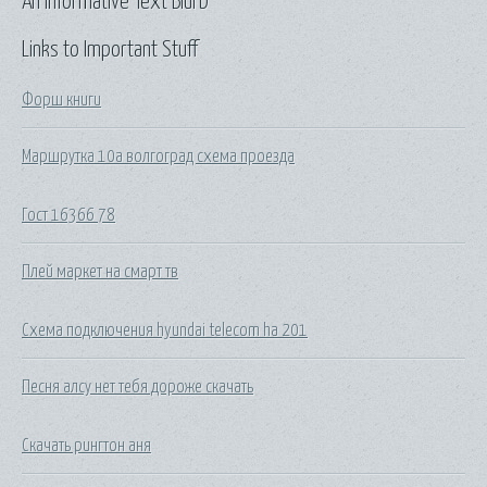
An Informative Text Blurb
Links to Important Stuff
Форш книги
Маршрутка 10а волгоград схема проезда
Гост 16366 78
Плей маркет на смарт тв
Схема подключения hyundai telecom ha 201
Песня алсу нет тебя дороже скачать
Скачать рингтон аня