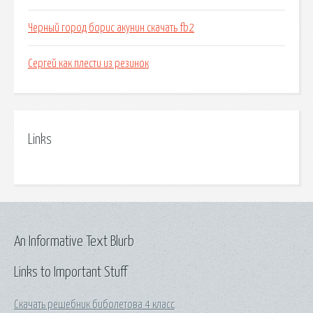
Черный город борис акунин скачать fb2
Сергей как плести из резинок
Links
An Informative Text Blurb
Links to Important Stuff
Скачать решебник биболетова 4 класс