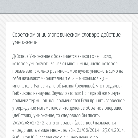
Советском энциклопедическом словаре действие
умножение
Действие Умножение обозначается знаком «×», число,
которое умножают называют множимым, число, которое
показывает сколько раз множимое нужно умножить само на
себя называют множителем, т.е. 2 – множимое ×3 –
множитель. Ранее я уже объяснял (вежливо), что продукция
Рыбникова ненаучна. Звучало это так: На первой же минуте
подмена терминов: или подменяется Если принять словесное
утверждение математиков, что деление обратное операции
(действию) умножение, то следовало бы писать
2×2×2=8=2×2×2, а эта операция (действие) называется
«представить в виде множителей». 21/06/2014 · 25.04.2014.
Рыбников Ю.С. сделал свою лучшую лекцию по