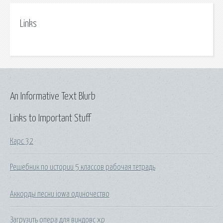
Links
An Informative Text Blurb
Links to Important Stuff
Карс 32
Решебник по истории 5 классов рабочая тетрадь
Аккорды песни iowa одиночество
Загрузить опера для виндовс xp