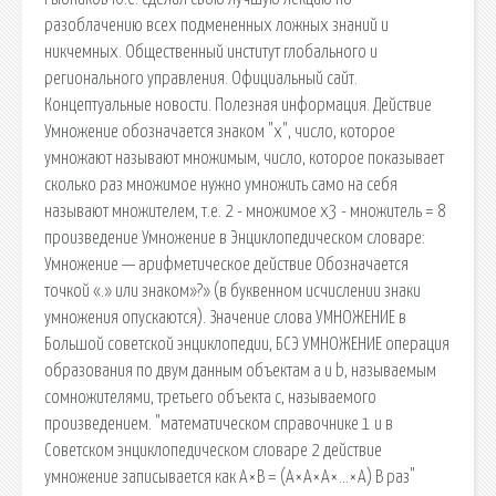
разоблачению всех подмененных ложных знаний и
никчемных. Общественный институт глобального и
регионального управления. Официальный сайт.
Концептуальные новости. Полезная информация. Действие
Умножение обозначается знаком "х", число, которое
умножают называют множимым, число, которое показывает
сколько раз множимое нужно умножить само на себя
называют множителем, т.е. 2 - множимое х3 - множитель = 8
произведение Умножение в Энциклопедическом словаре:
Умножение — арифметическое действие Обозначается
точкой «.» или знаком»?» (в буквенном исчислении знаки
умножения опускаются). Значение слова УМНОЖЕНИЕ в
Большой советской энциклопедии, БСЭ УМНОЖЕНИЕ операция
образования по двум данным объектам а и b, называемым
сомножителями, третьего объекта с, называемого
произведением. "математическом справочнике 1 и в
Советском энциклопедическом словаре 2 действие
умножение записывается как А×В = (А×А×А×…×А) В раз"