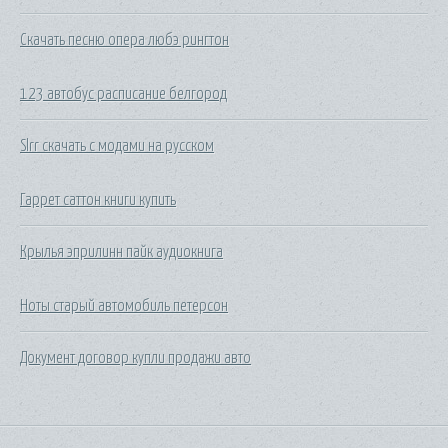
Скачать песню опера любэ рингтон
123 автобус расписание белгород
Slrr скачать с модами на русском
Гаррет саттон книги купить
Крылья эприлинн пайк аудиокнига
Ноты старый автомобиль петерсон
Документ договор купли продажи авто