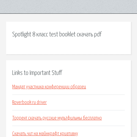
Spotlight 8 класс test booklet скачать pdf
Links to Important Stuff
Мандат участника конференции образец
Roverbook ru driver
Торрент скачать русские мультфильмы бесплатно
Скачать чит на майнкрафт криативку