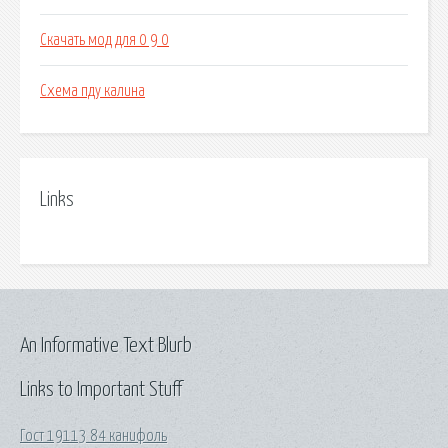
Скачать мод для 0 9 0
Схема пду калина
Links
An Informative Text Blurb
Links to Important Stuff
Гост 19113 84 канифоль