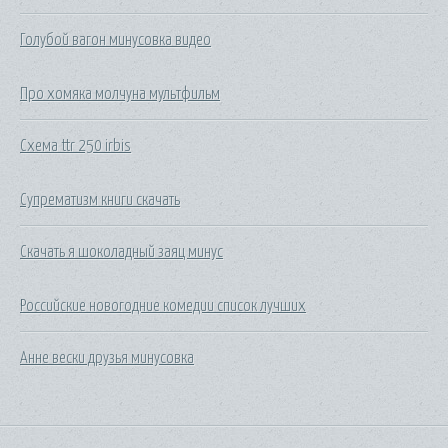
Голубой вагон минусовка видео
Про хомяка молчуна мультфильм
Схема ttr 250 irbis
Супрематизм книги скачать
Скачать я шоколадный заяц минус
Российские новогодние комедии список лучших
Анне вески друзья минусовка