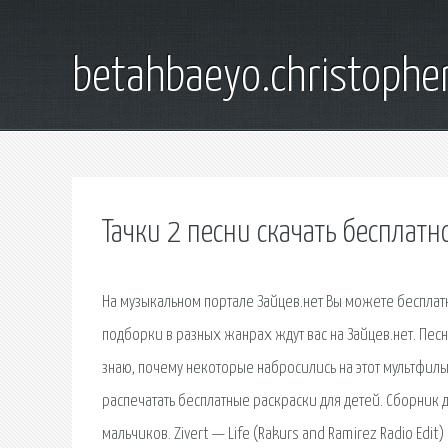
betahbaeyo.christophe
Тачки 2 песни скачать бесплатн
На музыкальном портале Зайцев.нет Вы можете бесплатн
подборки в разных жанрах ждут вас на Зайцев.нет. Песн
знаю, почему некоторые набросились на этот мультфильм
распечатать бесплатные раскраски для детей. Сборник 
мальчиков. Zivert — Life (Rakurs and Ramirez Radio Edi