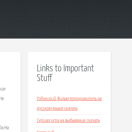
Links to Important
Stuff
кие
 Не
Узбекский фильм телохранитель на
русском языке скачать
Сериал игра на выбывание скачать
ба На