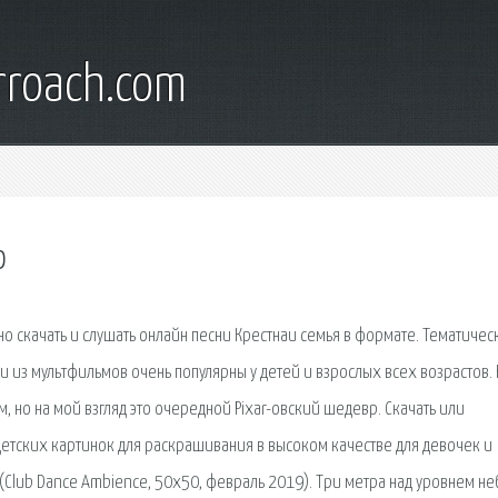
rroach.com
о
о скачать и слушать онлайн песни Крестнаи семья в формате. Тематичес
и из мультфильмов очень популярны у детей и взрослых всех возрастов.
, но на мой взгляд это очередной Pixar-овский шедевр. Скачать или
детских картинок для раскрашивания в высоком качестве для девочек и
t) (Club Dance Ambience, 50х50, февраль 2019). Три метра над уровнем не