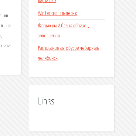
Карта лкб
Winter скачать песню
о или
Форма км 2 бланк образец
ртинки
заполнения
и,
р Газа
Расписание автобусов чебаркуль
челябинск
Links