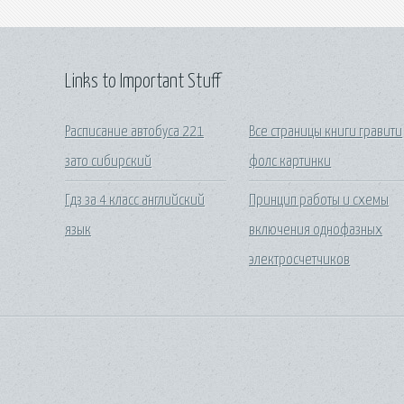
Links to Important Stuff
Расписание автобуса 221
Все страницы книги гравити
зато сибирский
фолс картинки
Гдз за 4 класс английский
Принцип работы и схемы
язык
включения однофазных
электросчетчиков