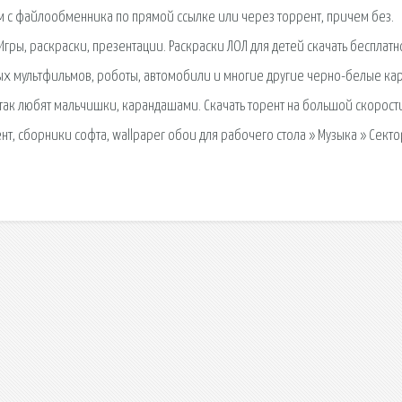
 с файлообменника по прямой ссылке или через торрент, причем без.
. Игры, раскраски, презентации. Раскраски ЛОЛ для детей скачать бесплатн
ых мультфильмов, роботы, автомобили и многие другие черно-белые ка
ак любят мальчишки, карандашами. Скачать торент на большой скорост
нт, сборники софта, wallpaper обои для рабочего стола » Музыка » Секто