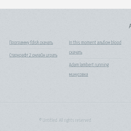
A
Программу fdisk скачать
In this moment альбом blood
скачать
Старкрафт 2 онлайн играть
Adam lambert running
минусовка
© Untitled. All rights reserved.