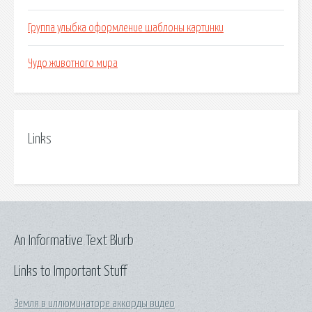
Группа улыбка оформление шаблоны картинки
Чудо животного мира
Links
An Informative Text Blurb
Links to Important Stuff
Земля в иллюминаторе аккорды видео