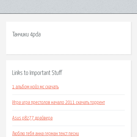
Танчики 4pda
Links to Important Stuff
1 альбом нойз мс скачать
Игра игра престолов начало 2011 скачать торрент
Asus p8z77 драйвера
Люблю тебя анна герман текст песни