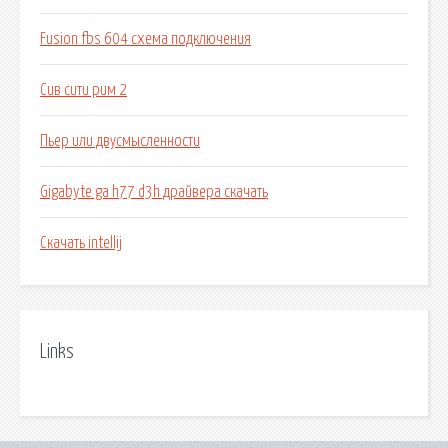
Fusion fbs 604 схема подключения
Сив сити рим 2
Пьер или двусмысленности
Gigabyte ga h77 d3h драйвера скачать
Скачать intellij
Links