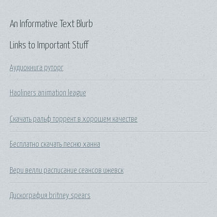
An Informative Text Blurb
Links to Important Stuff
Аудиокнига руторг
Haoliners animation league
Скачать ральф торрент в хорошем качестве
Бесплатно скачать песню ханна
Вери велли расписание сеансов ижевск
Дискография britney spears