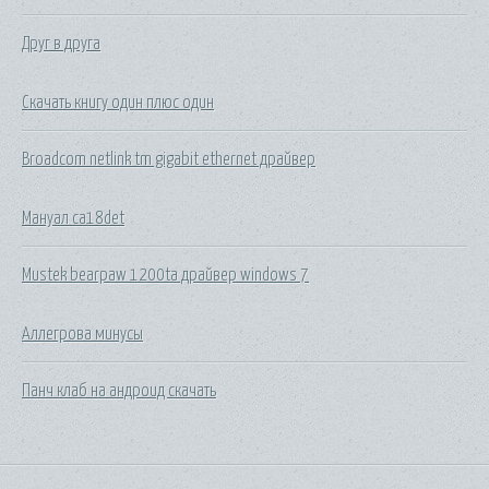
Друг в друга
Скачать книгу один плюс один
Broadcom netlink tm gigabit ethernet драйвер
Мануал ca18det
Mustek bearpaw 1200ta драйвер windows 7
Аллегрова минусы
Панч клаб на андроид скачать