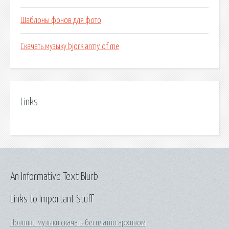
Шаблоны фонов для фото
Скачать музыку bjork army of me
Links
An Informative Text Blurb
Links to Important Stuff
Новинки музыки скачать бесплатно архивом