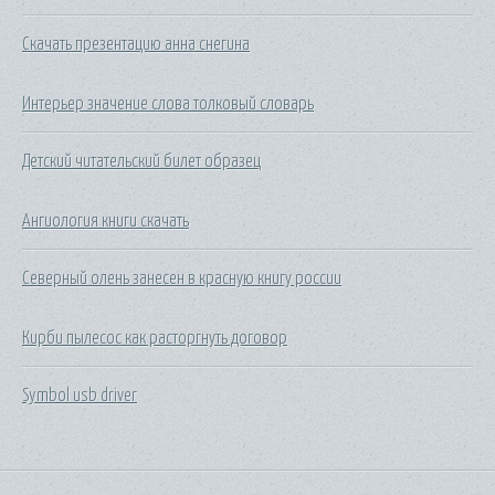
Скачать презентацию анна снегина
Интерьер значение слова толковый словарь
Детский читательский билет образец
Ангиология книги скачать
Северный олень занесен в красную книгу россии
Кирби пылесос как расторгнуть договор
Symbol usb driver