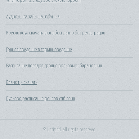
Аудиокнига зайкина избушка
Кресли коул скачать книги бесплатно без регистрации
Гринев введение в терминоведение
Расписание поездов гродно волковыск барановичи
Бланк т 7 скачать
Пулково расписание рейсов спб сочи
© Untitled. All rights reserved.