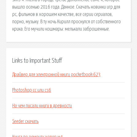
вышло осенью 2016 года. Данное. Скачать новинки игр для
pc, фильмов в хорошем качестве, все серии сериалов,
порно, музыку. В ту ночь Кирилл проснулся от собственного
крика. Его мучили кошмары: мелькали заброшенные.
Links to Important Stuff
Драйвер для электронной книги pocketbook 623
Photoshop cc или cs6
На чем писали книги в древности
Seeder скачать