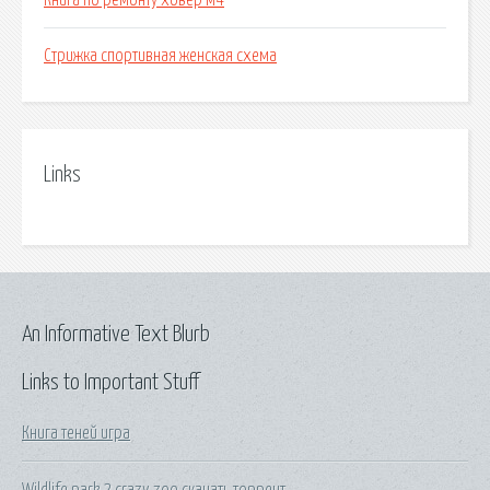
Книга по ремонту ховер м4
Стрижка спортивная женская схема
Links
An Informative Text Blurb
Links to Important Stuff
Книга теней игра
Wildlife park 2 crazy zoo скачать торрент