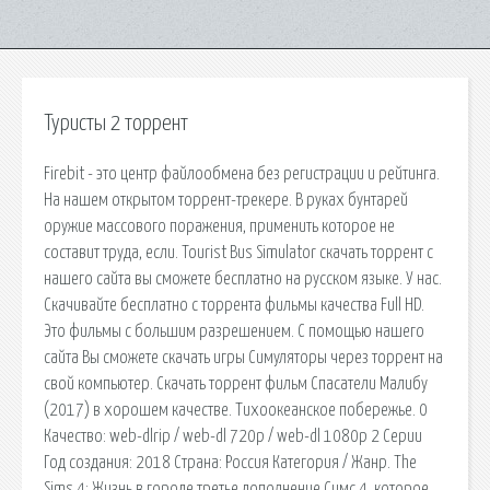
Туристы 2 торрент
Firebit - это центр файлообмена без регистрации и рейтинга.
На нашем открытом торрент-трекере. В руках бунтарей
оружие массового поражения, применить которое не
составит труда, если. Tourist Bus Simulator скачать торрент с
нашего сайта вы сможете бесплатно на русском языке. У нас.
Скачивайте бесплатно с торрента фильмы качества Full HD.
Это фильмы с большим разрешением. С помощью нашего
сайта Вы сможете скачать игры Симуляторы через торрент на
свой компьютер. Скачать торрент фильм Спасатели Малибу
(2017) в хорошем качестве. Тихоокеанское побережье. 0
Качество: web-dlrip / web-dl 720p / web-dl 1080p 2 Серии
Год создания: 2018 Страна: Россия Категория / Жанр. The
Sims 4: Жизнь в городе третье дополнение Симс 4, которое