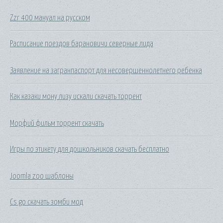
Zzr 400 мануал на русском
Расписание поездов барановичи северные лида
Заявление на загранпаспорт для несовершеннолетнего ребенка
Как казаки мону лизу искали скачать торрент
Морфий фильм торрент скачать
Игры по этикету для дошкольников скачать бесплатно
Joomla zoo шаблоны
Cs go скачать зомби мод