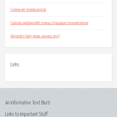
Схема жк телевизоров
Скачать майнкрафт очень страшные приключения
Alejandro lady gaga скачать mp3
Links
An Informative Text Blurb
Links to Important Stuff