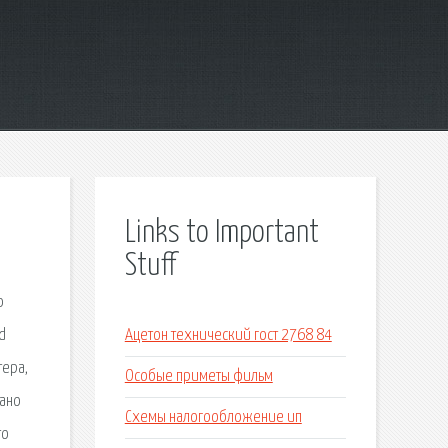
Links to Important
Stuff
ю
d
Ацетон технический гост 2768 84
тера,
Особые приметы фильм
дано
Схемы налогообложение ип
то