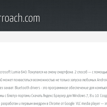
rroach.com
crosoft Lumia 640. Покупался на смену смартфона. 2 способ — с помощь
рый может похвастаться возможностью не только запуска любимых Androi
 захват. Bluetooth drivers - это программное обеспечение для компью
с блютуз-портами Скачать Яндекс Браузер для Windows 7, 8 и 10. Соз
разработан и первым внедрен в Chrome от Google. VLC media player — э