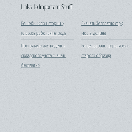
Links to Important Stuff
Решебник по истории 5
Скачать бесплатно mp3
классов рабочая тетрадь
мосты долина
Программы для ведения
Решетка радиатора газель
складского учета скачать
старого образца
бесплатно