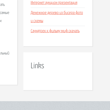
Интернет аукцион презентация
ать
Денежное дерево из бисера фото
 самые
и схемы
м
Саундтрек к фильму миф скачать
альный
Links