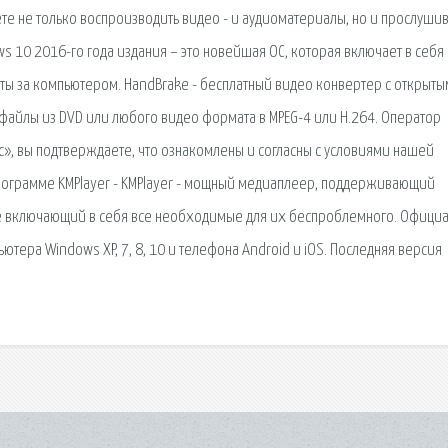
е не только воспроизводить видео - и аудиоматериалы, но и прослушив
s 10 2016-го года издания – это новейшая ОС, которая включает в себя
 за компьютером. HandBrake - бесплатный видео конвертер с открыты
файлы из DVD или любого видео формата в MPEG-4 или H.264. Оператор
с», вы подтверждаете, что ознакомлены и согласны с условиями нашей
рограмме KMPlayer - KMPlayer - мощный медиаплеер, поддерживающий
е включающий в себя все необходимые для их беспроблемного. Офици
ютера Windows XP, 7, 8, 10 и телефона Android и iOS. Последняя версия