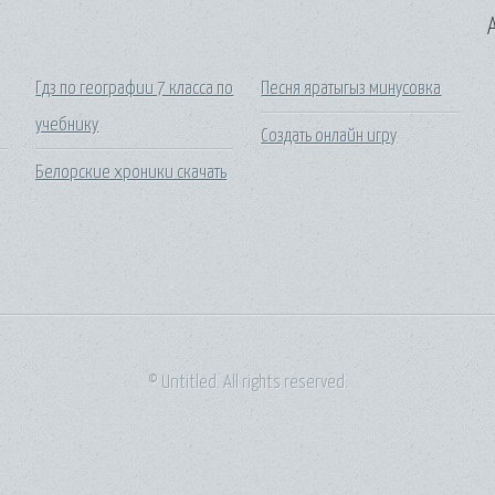
A
Гдз по географии 7 класса по
Песня яратыгыз минусовка
учебнику
Создать онлайн игру
Белорские хроники скачать
© Untitled. All rights reserved.