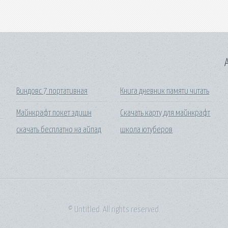
A
Виндовс 7 портативная
Книга дневник памяти читать
Майнкрафт покет эдишн
Скачать карту для майнкрафт
скачать бесплатно на айпад
школа ютуберов
© Untitled. All rights reserved.