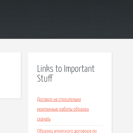
Links to Important
Stuff
Договор на строительно
монтажные работы образец
скачать
Образец агентского договора по