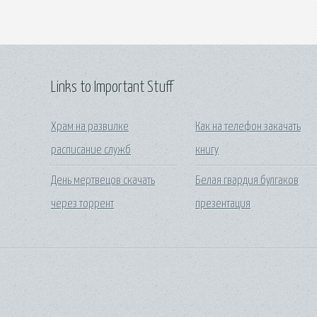
Links to Important Stuff
Храм на развилке
Как на телефон закачать
расписание служб
книгу
День мертвецов скачать
Белая гвардия булгаков
через торрент
презентация