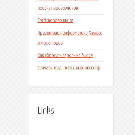
поиску перевозчиков
Ford mondeo книга
Презентация информатика 5 класс
в мире кодов
Как сбросить пароль на биосе
Скачать игру ниссан на компьютер
Links