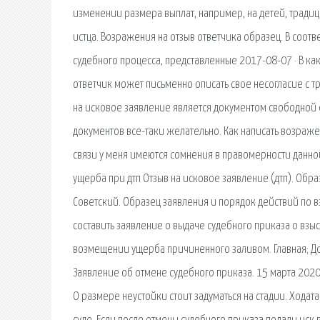
изменении размера выплат, например, на детей, традиц
истца. Возражения на отзыв ответчика образец. В соот
судебного процесса, представленные 2017-08-07 · В ка
ответчик может письменно описать свое несогласие с 
на исковое заявление является документом свободной
документов все-таки желательно. Как написать возраже
связи у меня имеются сомнения в правомерности данно
ущерба при дтп Отзыв на исковое заявление (дтп). Об
Советский. Образец заявления и порядок действий по 
составить заявление о выдаче судебного приказа о вз
возмещении ущерба причиненного заливом. Главная; Дол
Заявление об отмене судебного приказа. 15 марта 2020
О размере неустойки стоит задуматься на стадии. Ходата