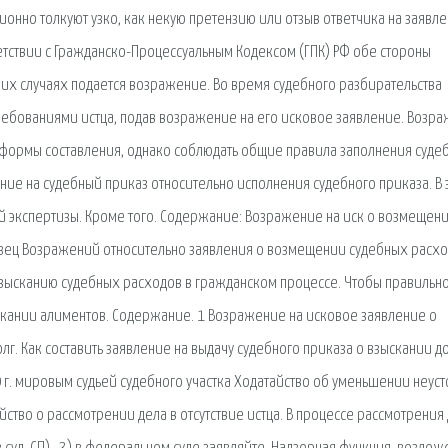
ионно толкуют узко, как некую претензию или отзыв ответчика на заявл
ветствии с Гражданско-Процессуальным Кодексом (ГПК) РФ обе стороны
ких случаях подается возражение. Во время судебного разбирательства
требованиями истца, подав возражение на его исковое заявление. Возр
 формы составления, однако соблюдать общие правила заполнения суде
ние на судебный приказ относительно исполнения судебного приказа. В 
й экспертизы. Кроме того. Содержание: Возражение на иск о возмещен
разец Возражений относительно заявления о возмещении судебных расхо
взысканию судебных расходов в гражданском процессе. Чтобы правильн
ыскании алиментов. Содержание. 1 Возражение на исковое заявление о
г. Как составить заявление на выдачу судебного приказа о взыскании до
 г. мировым судьей судебного участка Ходатайство об уменьшении неуст
йство о рассмотрении дела в отсутствие истца. В процессе рассмотрения 