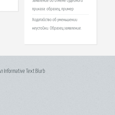
Заявление об отмене судебного
приказа: образец, пример
Ходатайство об уменьшении
неустойки. Образец заявление.
n Informative Text Blurb