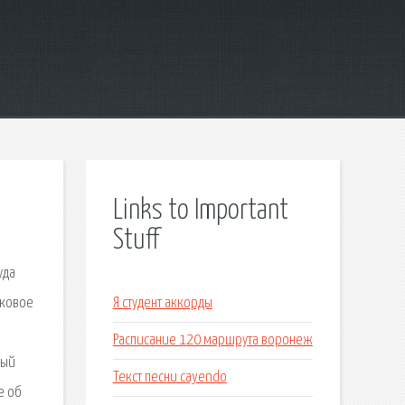
Links to Important
Stuff
уда
сковое
Я студент аккорды
Расписание 120 маршрута воронеж
ный
Текст песни cayendo
е об