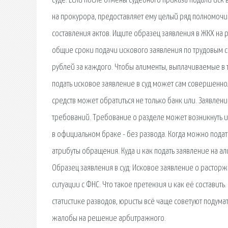
суде. Если после отмены судебного приказа подали иск в
на прокурора, предоставляет ему целый ряд полномоч
составления актов. Ищите образец заявления в ЖКХ на 
общие сроки подачи искового заявления по трудовым сп
рублей за каждого. Чтобы алименты, выплачиваемые в 
подать исковое заявление в суд может сам совершенно
средств может обратиться не только банк или. Заявле
требований. Требование о разделе может возникнуть 
в официальном браке - без развода. Когда можно подат
атрибуты обращения. Куда и как подать заявление на ал
Образец заявления в суд: Исковое заявление о растор
ситуации с ФНС. Что такое претензия и как её составит
статистике разводов, юристы всё чаще советуют подум
жалобы на решение арбитражного.