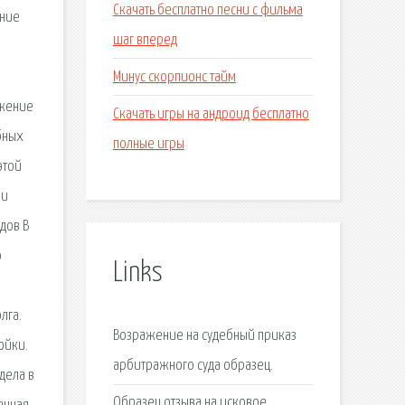
Скачать бесплатно песни с фильма
ение
шаг вперед
Минус скорпионс тайм
ажение
Скачать игры на андроид бесплатно
бных
полные игры
этой
ии
дов В
о
Links
лга.
Возражение на судебный приказ
ойки.
арбитражного суда образец.
дела в
Образец отзыва на исковое