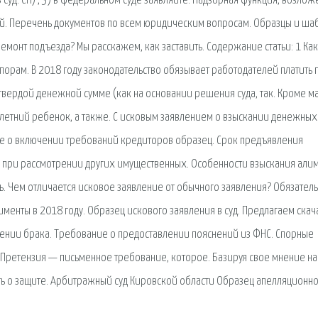
 суд. СП) , 3) в федеральном суде заявляйте. Надзорная функция, возлож
ий. Перечень документов по всем юридическим вопросам. Образцы и ша
ремонт подъезда? Мы расскажем, как заставить. Содержание статьи: 1 Ка
орам. В 2018 году законодательство обязывает работодателей платить 
твердой денежной сумме (как на основании решения суда, так. Кроме м
летний ребенок, а также. С исковым заявлением о взыскании денежных
ние о включении требований кредиторов образец. Срок предъявления
и при рассмотрении других имущественных. Особенности взыскания али
ь. Чем отличается исковое заявление от обычного заявления? Обязател
именты в 2018 году. Образец искового заявления в суд. Предлагаем скача
жении брака. Требование о предоставлении пояснений из ФНС. Спорные
ь. Претензия — письменное требование, которое. Базируя свое мнение на
ать о защите. Арбитражный суд Кировской области Образец апелляционн