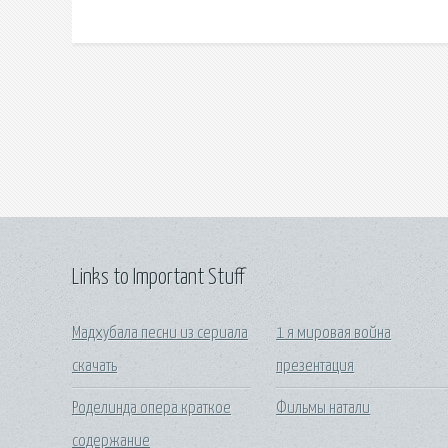
Links to Important Stuff
Мадхубала песни из сериала
1 я мировая война
скачать
презентация
Роделинда опера краткое
Фильмы натали
содержание