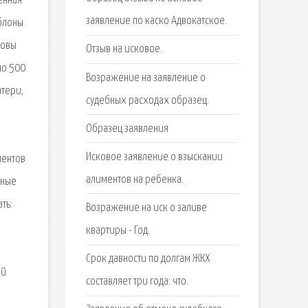
енная
заявление по каско Адвокатское.
блоны
ковы
Отзыв на исковое.
по 500
Возражение на заявление о
атери,
судебных расходах образец.
Образец заявления
Исковое заявление о взыскании
ментов
алиментов на ребенка.
ьные
ть:
Возражение на иск о заливе
квартиры - Год.
Срок давности по долгам ЖКХ
ой
составляет три года: что.