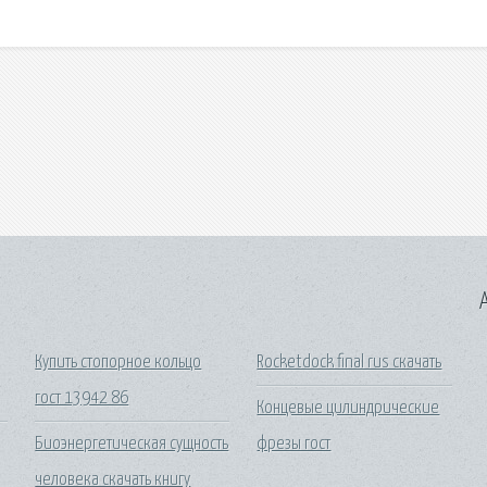
A
Купить стопорное кольцо
Rocketdock final rus скачать
гост 13942 86
Концевые цилиндрические
Биоэнергетическая сущность
фрезы гост
человека скачать книгу