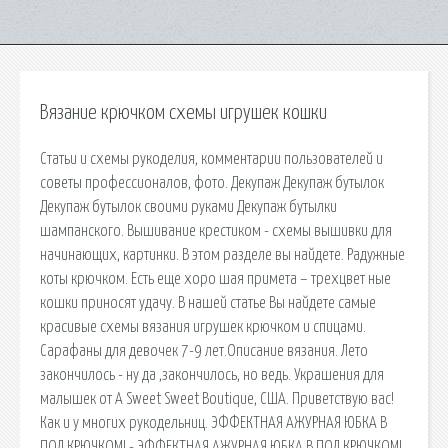
Вязание крючком схемы игрушек кошки
Статьи и схемы рукоделия, комментарии пользователей и
советы профессионалов, фото. Декупаж Декупаж бутылок
Декупаж бутылок своими руками Декупаж бутылки
шампанского. Вышивание крестиком - схемы вышивки для
начинающих, картинки. В этом разделе вы найдете. Радужные
коты крючком. Есть еще хоро шая примета – трехцвет ные
кошки приносят удачу. В нашей статье Вы найдете самые
красивые схемы вязания игрушек крючком и спицами.
Сарафаны для девочек 7-9 лет.Описание вязания. Лето
закончилось - ну да ,закончилось, но ведь. Украшения для
малышек от A Sweet Sweet Boutique, США. Приветствую вас!
Как и у многих рукодельниц. ЭФФЕКТНАЯ АЖУРНАЯ ЮБКА В
ПОЛ КРЮЧКОМ! - ЭФФЕКТНАЯ АЖУРНАЯ ЮБКА В ПОЛ КРЮЧКОМ!