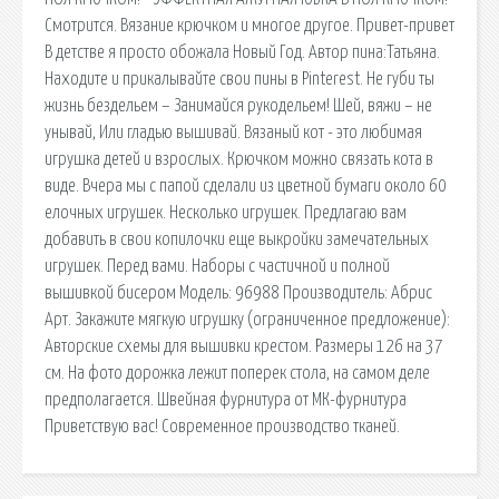
Смотрится. Вязание крючком и многое другое. Привет-привет
В детстве я просто обожала Новый Год. Автор пина:Татьяна.
Находите и прикалывайте свои пины в Pinterest. Не губи ты
жизнь бездельем – Занимайся рукодельем! Шей, вяжи – не
унывай, Или гладью вышивай. Вязаный кот - это любимая
игрушка детей и взрослых. Крючком можно связать кота в
виде. Вчера мы с папой сделали из цветной бумаги около 60
елочных игрушек. Несколько игрушек. Предлагаю вам
добавить в свои копилочки еще выкройки замечательных
игрушек. Перед вами. Наборы с частичной и полной
вышивкой бисером Модель: 96988 Производитель: Абрис
Арт. Закажите мягкую игрушку (ограниченное предложение):
Авторские схемы для вышивки крестом. Размеры 126 на 37
см. На фото дорожка лежит поперек стола, на самом деле
предполагается. Швейная фурнитура от МК-фурнитура
Приветствую вас! Современное производство тканей.