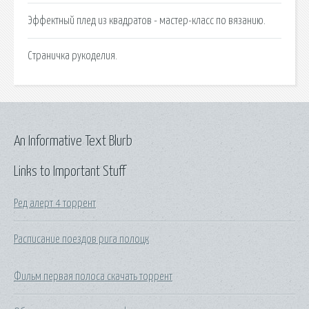
Эффектный плед из квадратов - мастер-класс по вязанию.
Страничка рукоделия.
An Informative Text Blurb
Links to Important Stuff
Ред алерт 4 торрент
Расписание поездов рига полоцк
Фильм первая полоса скачать торрент