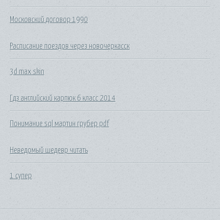
Московский договор 1990
Расписание поездов через новочеркасск
3d max skin
Гдз английский карпюк 6 класс 2014
Понимание sql мартин грубер pdf
Неведомый шедевр читать
1 супер