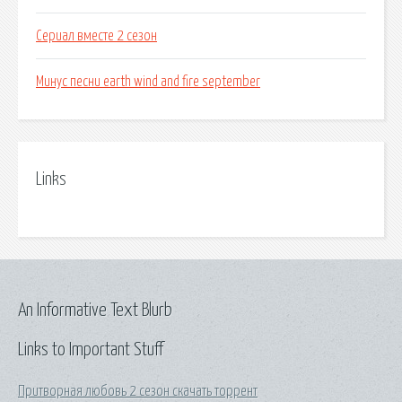
Сериал вместе 2 сезон
Минус песни earth wind and fire september
Links
An Informative Text Blurb
Links to Important Stuff
Притворная любовь 2 сезон скачать торрент