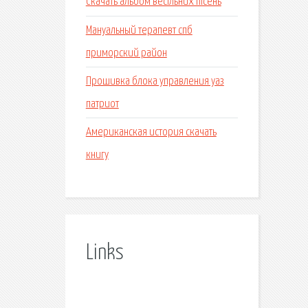
Скачать альбом весільних пісень
Мануальный терапевт спб
приморский район
Прошивка блока управления уаз
патриот
Американская история скачать
книгу
Links