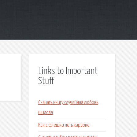
Links to Important
Stuff
Скачать книгу случайная любовь
шилова
Как с флешки петь караоке