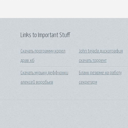
Links to Important Stuff
Скачать программу корел
John tejada дискография
драв х6
скачать торрент
Скачать музыку деффчонки
Бланк резюме на работу
алексей воробьев
секретаря