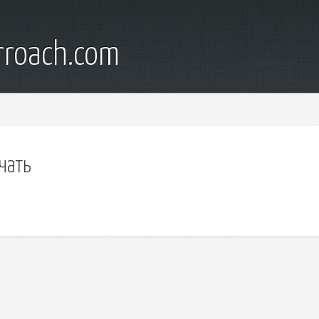
rroach.com
чать