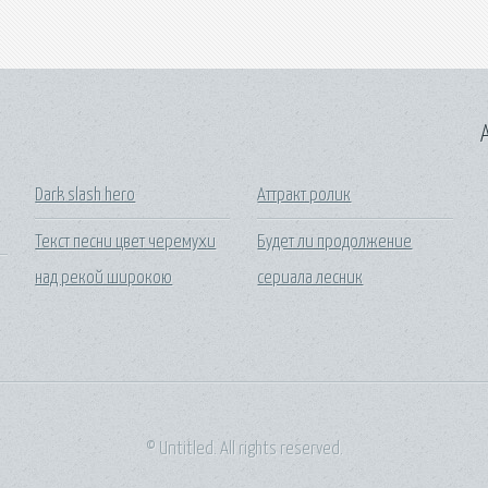
A
Dark slash hero
Аттракт ролик
Текст песни цвет черемухи
Будет ли продолжение
над рекой широкою
сериала лесник
© Untitled. All rights reserved.