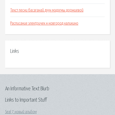
Текст песни басаганай дуун мэдэгмы доржиевой
Расписание электричек н новгород каликино
Links
An Informative Text Blurb
Links to Important Stuff
Seal 7 новый альбом