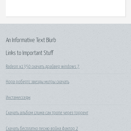
An Informative Text Blurb
Links to Important Stuff
Radeon x1350 скачать драйвер windows 7
Нора робертс звезды митры скачать
Инстамесседж
Скачать альбом слима сан тропе через торрент
Скачать бесплатно песню война фактор 2