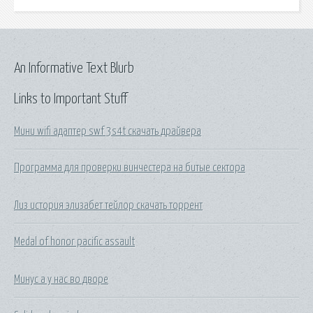
An Informative Text Blurb
Links to Important Stuff
Мини wifi адаптер swf 3s4t скачать драйвера
Программа для проверки винчестера на битые сектора
Лиз история элизабет тейлор скачать торрент
Medal of honor pacific assault
Минус а у нас во дворе