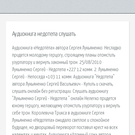
Аудиокнига недотепа слушать
Аудиокнига «Недотёпа» автора Сергея Лукьяненко. Несладко
придется молодому герцогу, строящему планы отомстить
узурпатору и вернуть законный трон. 25/08/2010 ·
Лукьяненко Сергей - Недотепа +227 12 комм. 2. Лукьяненко
Сергей - Непоседа +103 11 комм. Аудиокнига "Недотепа"
автора Лукьяненко Сергей Васильевич - Купить и скачать,
слушать онлайн без регистрации. Слушать аудиокнигу
"Лукьяненко Сергей - Недотепа " онлайн Нелегко придется
юному герцогу, желающему отомстить узурпатору и вернуть
себе трон. Королевича Трикса в аудиокниге Сергея
Лукьяненко «Недотепа» ожидало светлое и спокойное
будущее, но дворцовый переворот поставил крест на всех
надеждах и мечтах. Аудиокнига «Атомный сон» автора