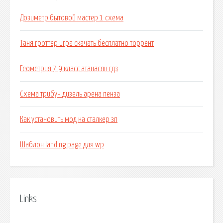
Дозиметр бытовой мастер 1 схема
Таня гроттер игра скачать бесплатно торрент
Геометрия 7 9 класс атанасян гдз
Схема трибун дизель арена пенза
Как установить мод на сталкер зп
Шаблон landing page для wp
Links