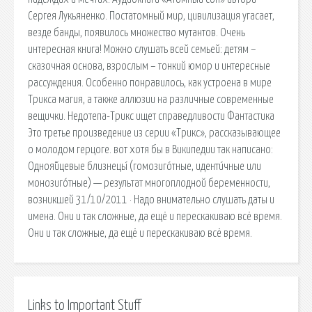
Сергея Лукьяненко. Постатомный мир, цивилизация угасает,
везде банды, появилось множество мутантов. Очень
интересная книга! Можно слушать всей семьей: детям –
сказочная основа, взрослым – тонкий юмор и интересные
рассуждения. Особенно понравилось, как устроена в мире
Трикса магия, а также аллюзии на различные современные
вещички. Недотепа-Трикс ищет справедливости Фантастика
Это третье произведение из серии «Трикс», рассказывающее
о молодом герцоге. вот хотя бы в Википедии так написано:
Одноя́йцевые близнецы́ (гомозиго́тные, иденти́чные или
монозиго́тные) — результат многоплодной беременности,
возникшей 31/10/2011 · Надо внимательно слушать даты и
имена. Они и так сложные, да ещё и перескакиваю всё время.
Они и так сложные, да ещё и перескакиваю всё время.
Links to Important Stuff