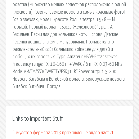
розетка (множество мелких лепестков расположено в одной
плоскости) Розетка. Свежие новости и самые красивые фото!
Все о звездах, моде и красоте. Роли в театре. 1978 — М.
Горький. Первый вариант „Вассы Железновой“ , реж. А.
Васильев. Песни для дошкольников ноты и слова. Детские
песенки дошкольникам и минусовками. Познавательно-
развлекательный сайт Солнышко solnet.ee для детей и
любящих их взрослых. Type: Amateur HF/VHF transceiver:
Frequency range: TX: 10-160 m + WARC / 6 m RX: 0.03-60 MHz:
Mode: AM/FM/SSB/CW/RTTY/PSK31: RF Power output: 5-200
Новости Витебска и Витебской области. Белорусские новости.
Витебск. Витьбичи. Погода.
Links to Important Stuff
Симулятор фермера 2013 прохождение видео часть 1