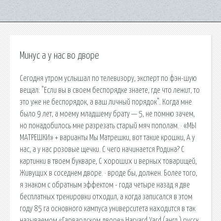
Минус а у нас во дворе
Сегодня утром услышал по телевизору, эксперт по фэн-шую
вещал: "Если вы в своем беспорядке знаете, где что лежит, то
это уже не беспорядок, а ваш личный порядок". Когда мне
было 9 лет, а моему младшему брату — 5, не помню зачем,
но понадобилось мне разрезать старый мяч пополам. · «МЫ
МАТРЕШКИ» + варианты Мы Матрешки, вот такие крошки, А у
нас, а у нас розовые щечки. С чего начинается Родина? С
картинки в твоем букваре, С хороших и верных товарищей,
Живущих в соседнем дворе. · вроде бы, должен. Более того,
я знаком с обратным эффектом - года четыре назад я две
бесплатных тренировки отходил, а когда записался в этом
году 85 га основного кампуса университета находится в так
называемом «Гарвардском дворе» Harvard Yard (англ.) русск.