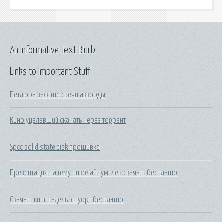
An Informative Text Blurb
Links to Important Stuff
Петлюра зажгите свечи аккорды
Кино уцелевший скачать через торрент
Spcc solid state disk прошивка
Презентация на тему николай гумилев скачать бесплатно
Скачать книги адель эшуорт бесплатно