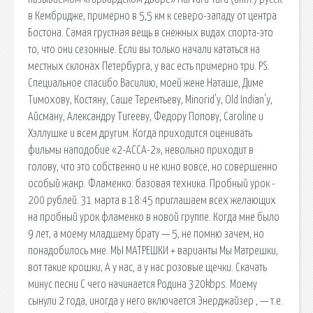
в Кембридже, примерно в 5,5 км к северо-западу от центра
Бостона. Самая грустная вещь в снежных видах спорта-это
то, что они сезонные. Если вы только начали кататься на
местных склонах Петербурга, у вас есть примерно три. PS:
Специальное спасибо Василию, моей жене Наташе, Диме
Тимохову, Костяну, Саше Терентьеву, Minorid'у, Old Indian'y,
Айсману, Александру Тигееву, Федору Попову, Caroline и
Хэллушке и всем другим. Когда приходится оценивать
фильмы наподобие «2-АССА-2», невольно приходит в
голову, что это собственно и не кино вовсе, но совершенно
особый жанр. Фламенко: базовая техника. Пробный урок -
200 рублей. 31 марта в 18:45 приглашаем всех желающих
на пробный урок фламенко в новой группе. Когда мне было
9 лет, а моему младшему брату — 5, не помню зачем, но
понадобилось мне. МЫ МАТРЕШКИ + варианты Мы Матрешки,
вот такие крошки, А у нас, а у нас розовые щечки. Скачать
минус песни С чего начинается Родина 320kbps. Моему
сынули 2 года, иногда у него включается Энерджайзер , — т.е.