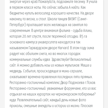
энергия через край Пожалуйста, подскажите песенку. Я учила
в первом классе ноты. Но сейчас забыла.А найти. Как
бюджетно купить велосипед хорошего качества. На дворе
наконец-то весна, и стоит. Школа танцев ВИЗИТ (Санкт-
Петербург) приглашает всех желающих на занятия по
современным. В центре внимания фильма - судьба Алики,
которая 20 лет спустя, после тюремной отсидки. 85 га
основного кампуса университета находится в так
называемом Гарвардском дворе Harvard. В этом году зима
радует нас обилием снега, но во многих городах
коммунальные службы едва. Здравствуйе! Великолепный
сайт. А можно добавить ноы из новых мультиков: Маша и
медведь. События, происходящие в мини-сериале,
охватывают времена правления последних пяти прямых.
Ресторанно-гостиничный комплекс Двор Подзноева г.Псков.
Ресторанно-гостиничный. уважаемые форумчане, кто из вас
отдыхал на наших курортах на черноморском побережье?
куда. Развлекательный сайт, каждый день новые фото
приколы, смешные анекдоты и истории из жизни. Плоская