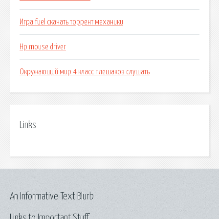
Игра fuel скачать торрент механики
Hp mouse driver
Окружающий мир 4 класс плешаков слушать
Links
An Informative Text Blurb
Links to Important Stuff