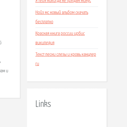
Я тебя никогда не предам минус
Нойз мс новый альбом скачать
бесплатно
Красная книга россии ирбис
википедия
й
Текст песни слезы и кровь канцлер
ь
ги
мам и
Links