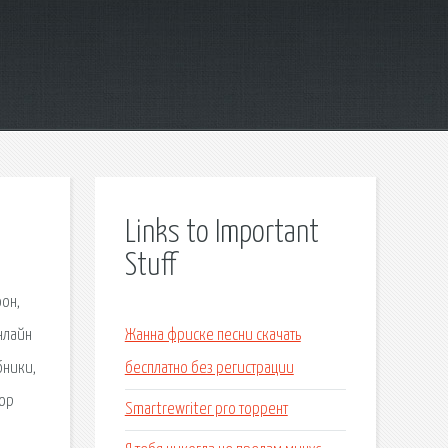
Links to Important
Stuff
фон,
онлайн
Жанна фриске песни скачать
бники,
бесплатно без регистрации
тор
Smartrewriter pro торрент
р