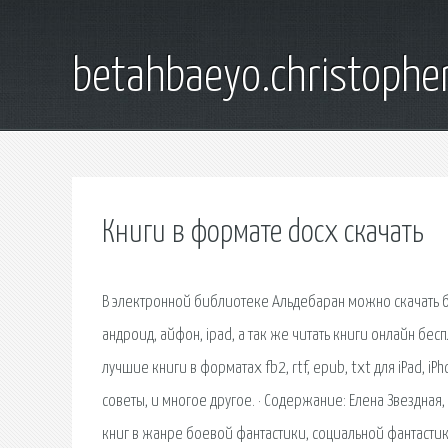
betahbaeyo.christophe
Книги в формате docx скачать
В электронной библиотеке Альдебаран можно скачать бес
андроид, айфон, ipad, а так же читать книги онлайн бес
лучшие книги в форматах fb2, rtf, epub, txt для iPad, i
советы, и многое другое. · Содержание: Елена Звездная
книг в жанре боевой фантастики, социальной фантасти