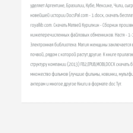
уделяет Аргентине, Бразилии, Кубе, Мексике, Чили, сыг
новейшей истории DocsPal.com - 1.docx, скачать бесплатн
royallib.com. Скачать Матвей Курилкин - Сборник произ
нижеперечисленных файловых обменников. Настя - 1-17.do
Электронная библиотека. Магия женщины заключается в
почвой, рядом с которой растут другие. К книге прилага
структуру компании (2013) FB2,EPUB,MOBI,DOCX скачать 
множество фильмов (лучшие фильмы, новинки, мультфил
актерам и многое другое Книги в формате doc Тут.