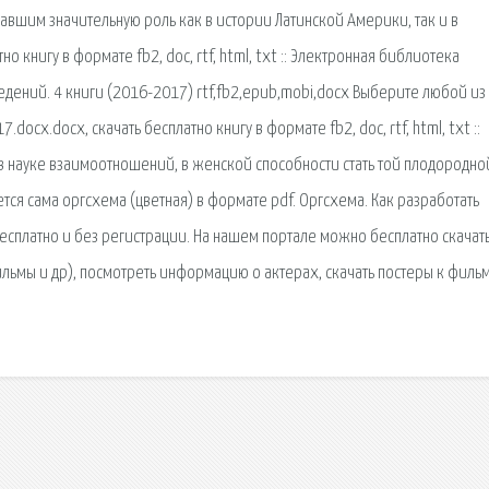
равшим значительную роль как в истории Латинской Америки, так и в
о книгу в формате fb2, doc, rtf, html, txt :: Электронная библиотека
ведений. 4 книги (2016-2017) rtf,fb2,epub,mobi,docx Выберите любой из
cx.docx, скачать бесплатно книгу в формате fb2, doc, rtf, html, txt ::
 науке взаимоотношений, в женской способности стать той плодородно
ется сама оргсхема (цветная) в формате pdf. Оргсхема. Как разработать
бесплатно и без регистрации. На нашем портале можно бесплатно скачат
ьмы и др), посмотреть информацию о актерах, скачать постеры к филь