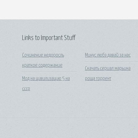
Links to Important Stuff
Сочинение недоросль
Минус любэ давай за нас
краткое содержание
Скачать сериал марьина
Мод на цивилизацию 5 на
роща торрент
ссср