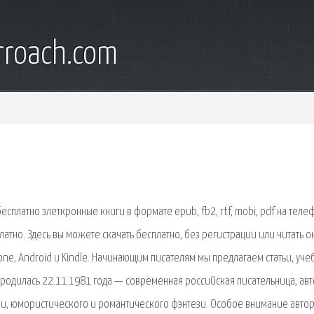
rroach.com
платно элеткронные книги в формате epub, fb2, rtf, mobi, pdf на теле
платно. Здесь вы можете скачать бесплатно, без регистрации или читать 
Phone, Android и Kindle. Начинающим писателям мы предлагаем статьи, уче
, родилась 22.11.1981 года — современная российская писательница, ав
ки, юмористического и романтического фэнтези. Особое внимание авто