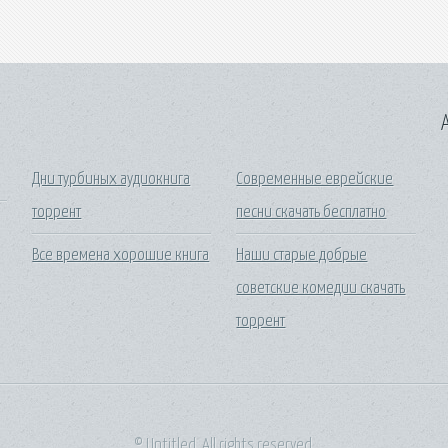
A
Дни турбиных аудиокнига
Современные еврейские
торрент
песни скачать бесплатно
Все времена хорошие книга
Наши старые добрые
советские комедии скачать
торрент
© Untitled. All rights reserved.