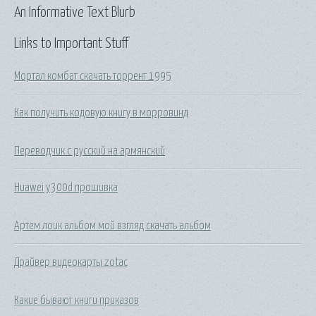
An Informative Text Blurb
Links to Important Stuff
Мортал комбат скачать торрент 1995
Как получить кодовую книгу в морровинд
Переводчик с русский на армянский
Huawei y300d прошивка
Артем лоик альбом мой взгляд скачать альбом
Драйвер видеокарты zotac
Какие бывают книги приказов