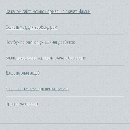
На каком сайте можно нормально скачать фильм
Скачать мод для варбанд рим
Ноутбук hp pavilion g7 1179er драйвера
Бланк начисление зарплаты скачать бесплатно
Дикси журнал акций
Есенин письмо матери песня скачать
Программа флаер