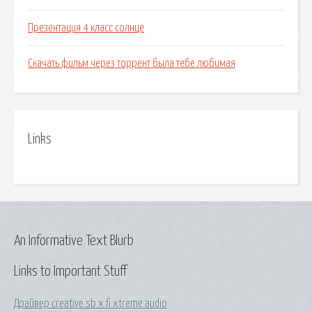
Презентация 4 класс солнце
Скачать фильм через торрент была тебе любимая
Links
An Informative Text Blurb
Links to Important Stuff
Драйвер creative sb x fi xtreme audio