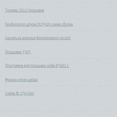
Тримакс 2012 прошивка
Перфоратор штурм rh2592p схема сборки
Скачать на андроид фоторедактор picsart
Прошивка 3305
Программа для прошивки nokia 6500s 1
Мультик серая шейка
Схема ttr 250 irbis