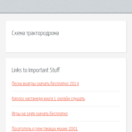
Схема трактородрома
Links to Important Stuff
Песни виагры скачать бесплатно 2014
Карлос кастанеда книга 1 онлайн слушать
Игры на sega скачать бесплатно
Посетитель q реж такаши миике 2001