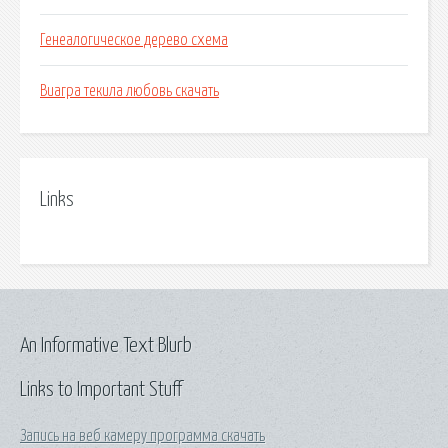
Генеалогическое дерево схема
Виагра текила любовь скачать
Links
An Informative Text Blurb
Links to Important Stuff
Запись на веб камеру программа скачать