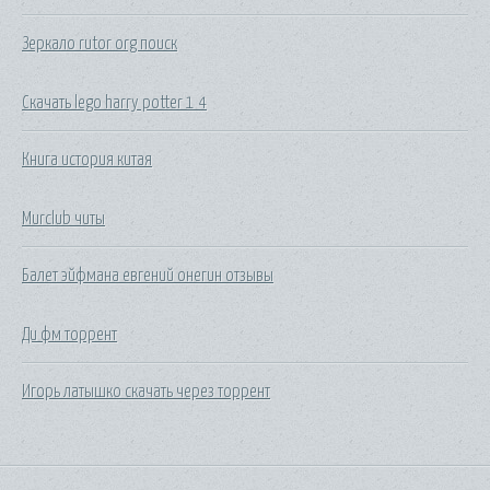
Зеркало rutor org поиск
Скачать lego harry potter 1 4
Книга история китая
Murclub читы
Балет эйфмана евгений онегин отзывы
Ди фм торрент
Игорь латышко скачать через торрент