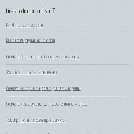
Links to Important Stuff
Dmitrirender торрент
Книги о виртуальной любви
Скачать фильм жена по совместительству
Золотая чаша скачать песню
Скачать книгу жильцова скрижаль мораны
Скачать хрестоматия для фортепиано 4 класс
Touchpal x что это за программа