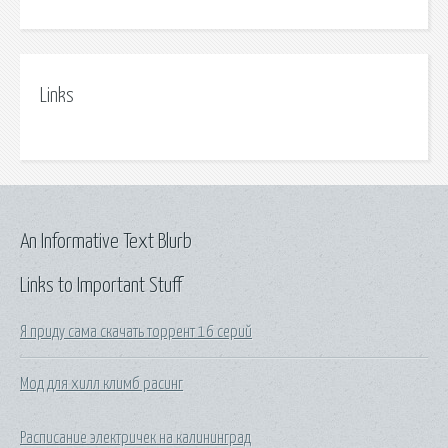
Links
An Informative Text Blurb
Links to Important Stuff
Я приду сама скачать торрент 16 серий
Мод для хилл климб расинг
Расписание электричек на калининград