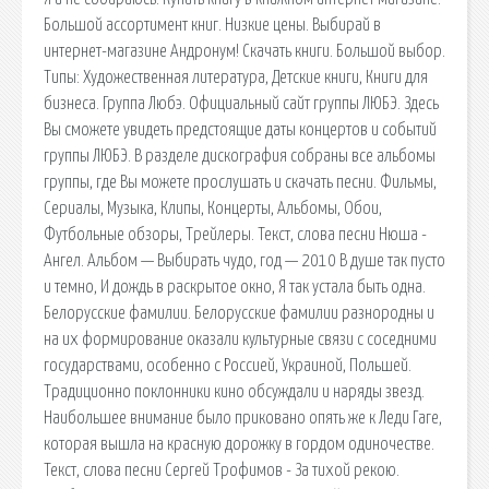
Большой ассортимент книг. Низкие цены. Выбирай в
интернет-магазине Андронум! Скачать книги. Большой выбор.
Типы: Художественная литература, Детские книги, Книги для
бизнеса. Группа Любэ. Официальный сайт группы ЛЮБЭ. Здесь
Вы сможете увидеть предстоящие даты концертов и событий
группы ЛЮБЭ. В разделе дискография собраны все альбомы
группы, где Вы можете прослушать и скачать песни. Фильмы,
Сериалы, Музыка, Клипы, Концерты, Альбомы, Обои,
Футбольные обзоры, Трейлеры. Текст, слова песни Нюша -
Ангел. Альбом — Выбирать чудо, год — 2010 В душе так пусто
и темно, И дождь в раскрытое окно, Я так устала быть одна.
Белорусские фамилии. Белорусские фамилии разнородны и
на их формирование оказали культурные связи с соседними
государствами, особенно с Россией, Украиной, Польшей.
Традиционно поклонники кино обсуждали и наряды звезд.
Наибольшее внимание было приковано опять же к Леди Гаге,
которая вышла на красную дорожку в гордом одиночестве.
Текст, слова песни Сергей Трофимов - За тихой рекою.