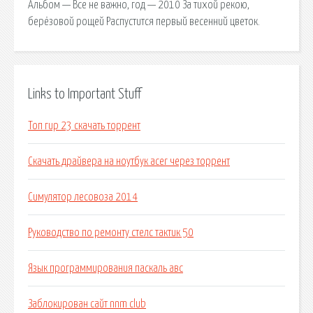
Альбом — Все не важно, год — 2010 За тихой рекою,
берёзовой рощей Распустится первый весенний цветок.
Links to Important Stuff
Топ гир 23 скачать торрент
Скачать драйвера на ноутбук acer через торрент
Симулятор лесовоза 2014
Руководство по ремонту стелс тактик 50
Язык программирования паскаль авс
Заблокирован сайт nnm club