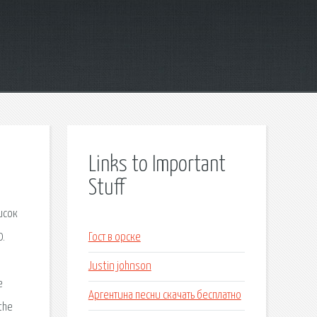
Links to Important
Stuff
исок
0.
Гост в орске
Justin johnson
e
Аргентина песни скачать бесплатно
the