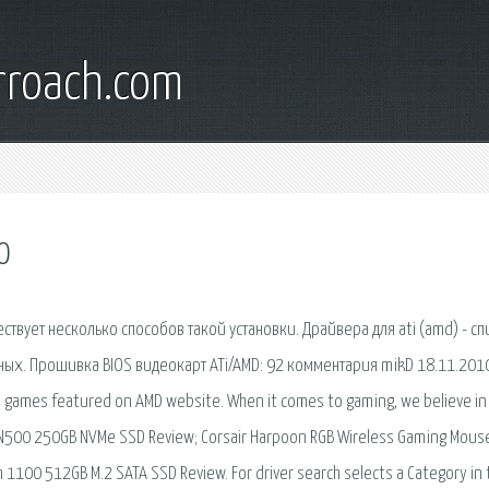
rroach.com
0
ствует несколько способов такой установки. Драйвера для ati (amd) - сп
ных. Прошивка BIOS видеокарт ATi/AMD: 92 комментария mikD 18.11.201
 games featured on AMD website. When it comes to gaming, we believe in
 SN500 250GB NVMe SSD Review; Corsair Harpoon RGB Wireless Gaming Mous
 1100 512GB M.2 SATA SSD Review. For driver search selects a Category in 