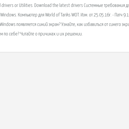
 drivers or Utilities. Download the latest drivers Системные требования д
indows. Компьютер для World of Tanks WOT. Изм. от 25.05.16г. - Патч 9.
Windows появляется синий экран? Узнайте, как избавиться от синего экр
ам по себе? Читайте о причинах и их решении.