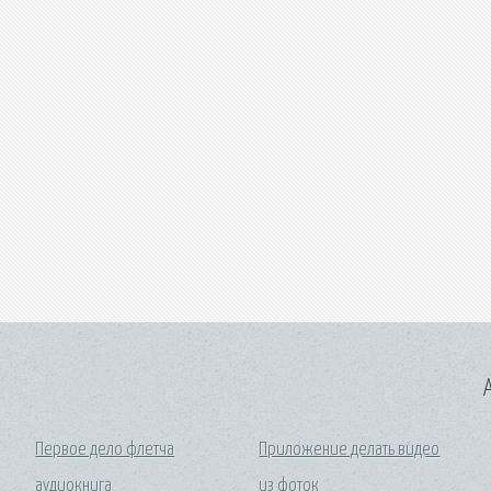
A
Первое дело флетча
Приложение делать видео
аудиокнига
из фоток