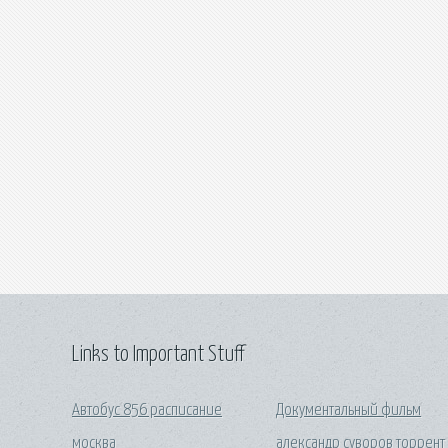
Links to Important Stuff
Автобус 856 расписание
Документальный фильм
москва
александр суворов торрент