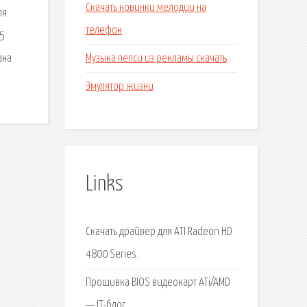
Скачать новинки мелодии на
ля
телефон
15
Музыка пепси из рекламы скачать
ана
Эмулятор жизни
Links
Скачать драйвер для ATI Radeon HD
4800 Series.
Прошивка BIOS видеокарт ATi/AMD
— IT-блог.