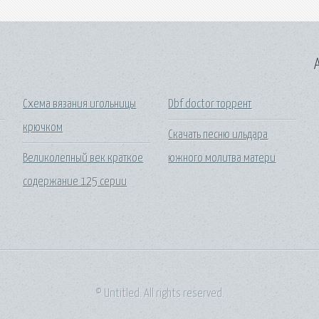
A
Схема вязания игольницы
Dbf doctor торрент
крючком
Скачать песню ильдара
Великолепный век краткое
южного молитва матери
содержание 125 серии
© Untitled. All rights reserved.