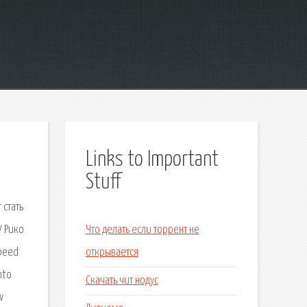
Links to Important
Stuff
 стать
У Рико
Что делать если торрент не
Speed
открывается
nto
Скачать чит нодус
w