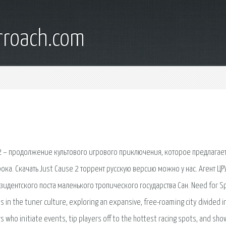
rroach.com
e 2 – продолжение культового игрового приключения, которое предлагает
а. Скачать Just Cause 2 торрент русскую версию можно у нас. Агент ЦР
езидентского поста маленького тропического государства Сан. Need for 
n the tuner culture, exploring an expansive, free-roaming city divided i
s who initiate events, tip players off to the hottest racing spots, and sho