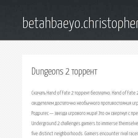
betahbaeyo.christophe
Dungeons 2 торрент
Скачать Hand of Fate 2 торрент бесплатно. Hand of Fat
свидетелем достаточно необычного противостояния игрок
Родригес — звезда игрового мира! Это он свергнул с пр
Underground 2 challenges gamers to immerse themselves i
five distinct neighborhoods. Gamers encounter rival racer