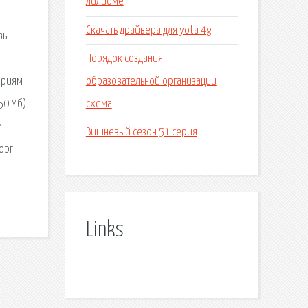
Лилиоме
в
Скачать драйвера для yota 4g
вы
Порядок создания
образовательной организации
гориям
схема
50 Мб)
м
Вишневый сезон 51 серия
орг
Links