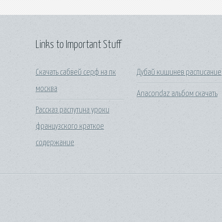
Links to Important Stuff
Скачать сабвей серф на пк
Дубай кишинев расписание
москва
Anacondaz альбом скачать
Рассказ распутина уроки
французского краткое
содержание