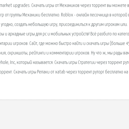
rmarket upgrades. Скачать игры от Механиков через торрент вы можете 
гр от группы Механики бесплатно. Roblox - онлайн песочница в которой 
 угодно, создать небольшую игру, присоединиться к другим игрокам или.
ры и аркадные игры для pc и мобильных устройств! Всё разбито по кате
нтарии игроков. Сайт, где можно быстро найти и скачать игры (больше 4
ания, скриншоты, рейтинги и комментарии игроков. Ну что ж, мы рады ва
ole, Inc, который называется. Скачать игры Стратегии через торрент рут
оррент. Скачать игры Репаки от xatab через торрент руторг бесплатно на