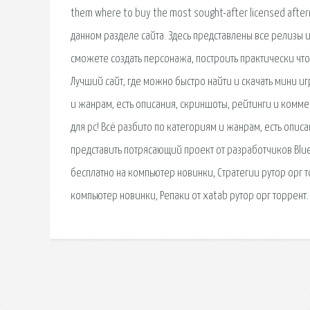
them where to buy the most sought-after licensed afte
данном разделе сайта. Здесь представлены все релизы и
сможете создать персонажа, построить практически что
Лучший сайт, где можно быстро найти и скачать мини иг
и жанрам, есть описания, скриншоты, рейтинги и комме
для pc! Всё разбито по категориям и жанрам, есть опис
представить потрясающий проект от разработчиков Blueh
бесплатно на компьютер новинки, Стратегии рутор орг т
компьютер новинки, Репаки от xatab рутор орг торрент.