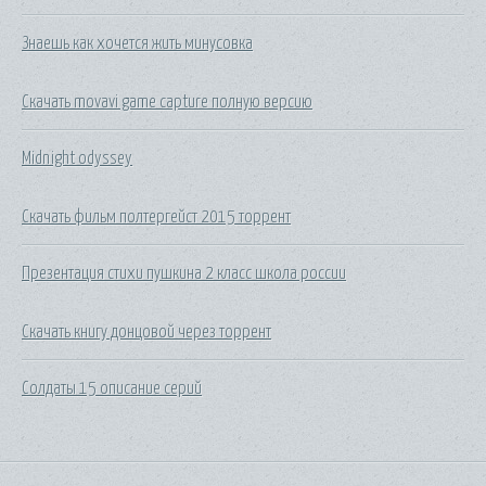
Знаешь как хочется жить минусовка
Скачать movavi game capture полную версию
Midnight odyssey
Скачать фильм полтергейст 2015 торрент
Презентация стихи пушкина 2 класс школа россии
Скачать книгу донцовой через торрент
Солдаты 15 описание серий