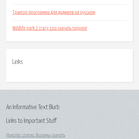
Трактор программа для диджеев на русском
Wildlife park 2 crazy zoo скачать торрент
Links
An Informative Text Blurb
Links to Important Stuff
Николас спаркс фильмы скачать