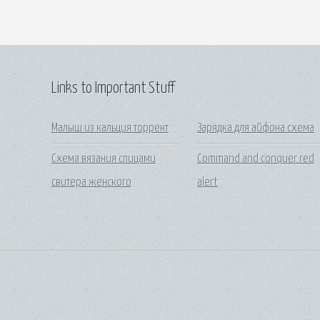
Links to Important Stuff
Малыш из кальция торрент
Зарядка для айфона схема
Схема вязания спицами
Command and conquer red
свитера женского
alert