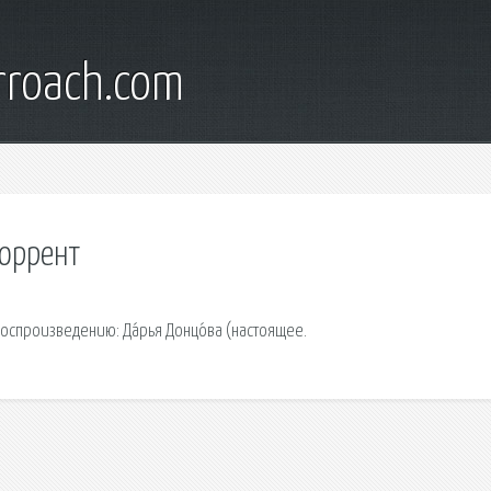
rroach.com
торрент
оспроизведению: Да́рья Донцо́ва (настоящее.