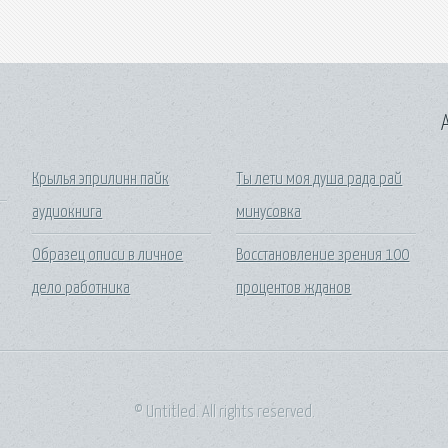
A
Крылья эприлинн пайк
Ты лети моя душа рада рай
аудиокнига
минусовка
Образец описи в личное
Восстановление зрения 100
дело работника
процентов жданов
© Untitled. All rights reserved.