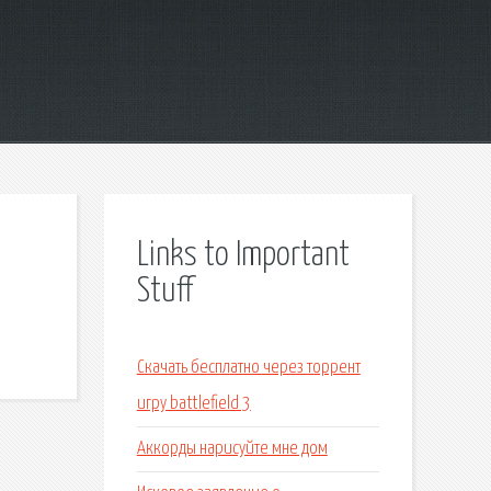
Links to Important
Stuff
Скачать бесплатно через торрент
игру battlefield 3
Аккорды нарисуйте мне дом