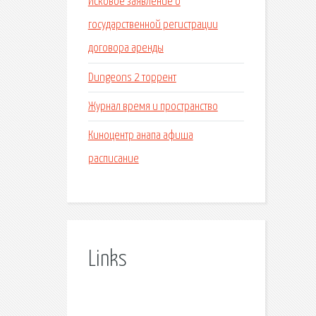
Исковое заявление о
государственной регистрации
договора аренды
Dungeons 2 торрент
Журнал время и пространство
Киноцентр анапа афиша
расписание
Links