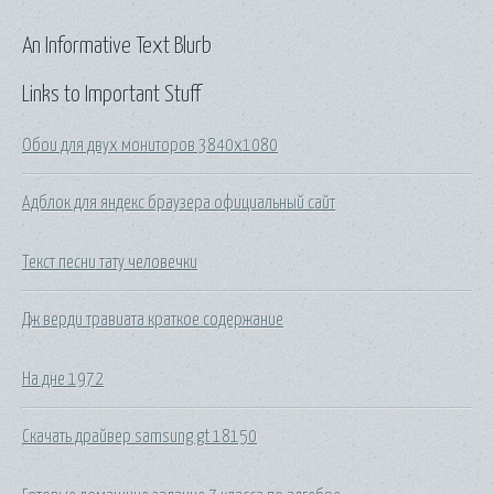
An Informative Text Blurb
Links to Important Stuff
Обои для двух мониторов 3840х1080
Адблок для яндекс браузера официальный сайт
Текст песни тату человечки
Дж верди травиата краткое содержание
На дне 1972
Скачать драйвер samsung gt 18150