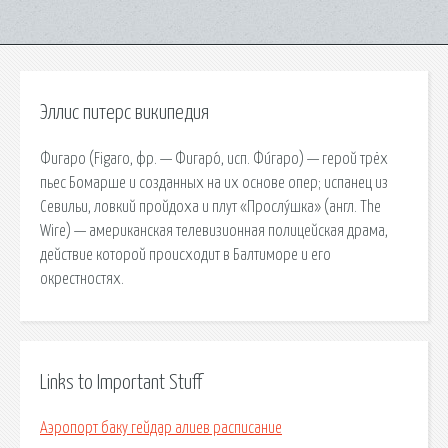
Эллис питерс википедия
Фигаро (Figaro, фр. — Фигаро́, исп. Фи́гаро) — герой трёх
пьес Бомарше и созданных на их основе опер; испанец из
Севильи, ловкий пройдоха и плут «Прослу́шка» (англ. The
Wire) — американская телевизионная полицейская драма,
действие которой происходит в Балтиморе и его
окрестностях.
Links to Important Stuff
Аэропорт баку гейдар алиев расписание