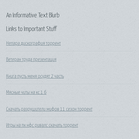
An Informative Text Blurb
Links to Important Stuff
Непара дискография торрент
Ветеран труда презентация
Книга пусть меня осудят 2 часть
Мясные читы на кс 1 6
Скачать разрушители мифов 11 сезон торрент
Игры на пк нфс ривалс скачать торрент