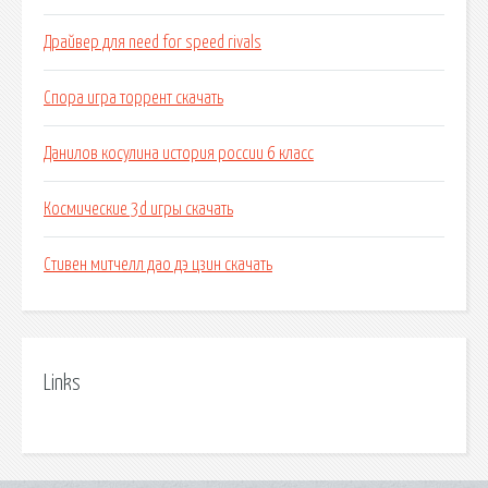
Драйвер для need for speed rivals
Спора игра торрент скачать
Данилов косулина история россии 6 класс
Космические 3d игры скачать
Стивен митчелл дао дэ цзин скачать
Links