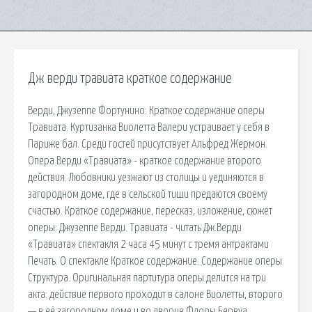
Дж верди травиата краткое содержание
Верди, Джузеппе Фортунино: Краткое содержание оперы
Травиата. Куртизанка Виолетта Валери устраивает у себя в
Париже бал. Среди гостей присутствует Альфред Жермон.
Опера Верди «Травиата» - краткое содержание второго
действия. Любовники уезжают из столицы и уединяются в
загородном доме, где в сельской тиши предаются своему
счастью. Краткое содержание, пересказ, изложение, сюжет
оперы: Джузеппе Верди. Травиата - читать Дж.Верди
«Травиата» спектакля 2 часа 45 минут с тремя антрактами
Печать. О спектакле Краткое содержание. Содержание оперы
Структура. Оригинальная партитура оперы делится на три
акта: действие первого проходит в салоне Виолетты, второго
— в её загородном доме и во дворце Флоры Бервуа,