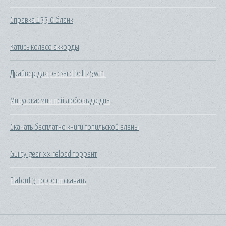
Справка 133 0 бланк
Катись колесо аккорды
Драйвер для packard bell z5wt1
Минус жасмин пей любовь до дна
Скачать бесплатно книги топильской елены
Guilty gear xx reload торрент
Flatout 3 торрент скачать