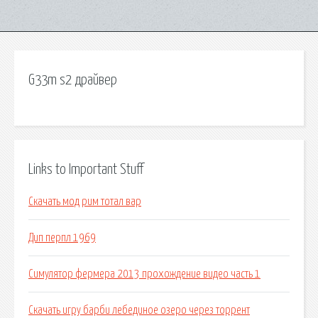
G33m s2 драйвер
Links to Important Stuff
Скачать мод рим тотал вар
Дип перпл 1969
Симулятор фермера 2013 прохождение видео часть 1
Скачать игру барби лебединое озеро через торрент