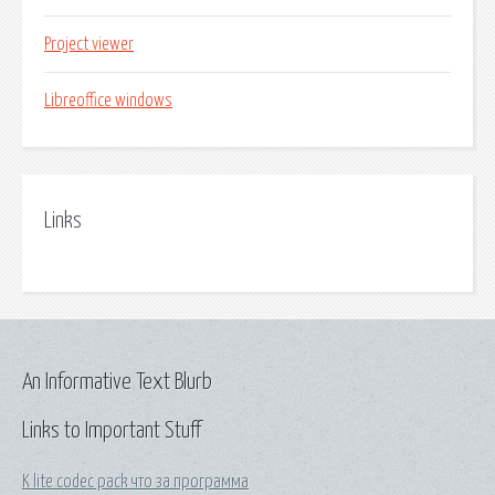
Project viewer
Libreoffice windows
Links
An Informative Text Blurb
Links to Important Stuff
K lite codec pack что за программа