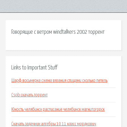
Говорящие с ветром windtalkers 2002 торрент
Links to Important Stuff
Шарф восьмерка схема вязания спицами сколько петель
Cspb скачать торрент
Юность челябинск расписание челябинск магнитогорск
Скачать задачник алгебры 10 11 класс мордкович