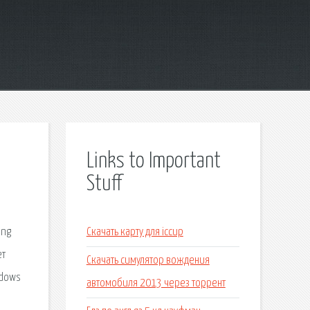
Links to Important
Stuff
ung
Скачать карту для iccup
ет
Скачать симулятор вождения
ndows
автомобиля 2013 через торрент