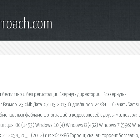
rroach.com
 бесплатно и без регистрации Свернуть директории · Развернуть ·
ar Размер: 23.0Mb Дата: 07-05-2013 Сидов/пиров: 24/84 — Скачать Sams
 обмениваться файлами фотографий и видеозаписей с друзьями, позволя
авигация. OC (1453) Windows 10 (4) Windows 8 (452) Windows 7 (596) Wi
.3.2.12054_20_1 (2012) rus x64/x86 Торрент, скачать торрент бесплатно,