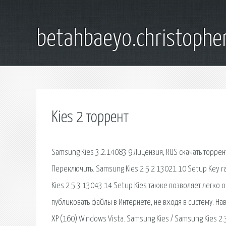
betahbaeyo.christophe
Kies 2 торрент
Samsung Kies 3.2.14083 9 Лицензия, RUS скачать торрент
Переключить. Samsung Kies 2 5 2 13021 10 Setup Key r
Kies 2 5 3 13043 14 Setup Kies также позволяет легко
публиковать файлы в Интернете, не входя в систему. Н
XP (160) Windows Vista. Samsung Kies / Samsung Kies 2