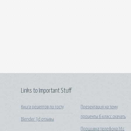
Links to Important Stuff
Книга рецептов по госту
Презентация на тему
проценты 6 класс скачать
Blender 3d отзывы
Прошивка телефона htc