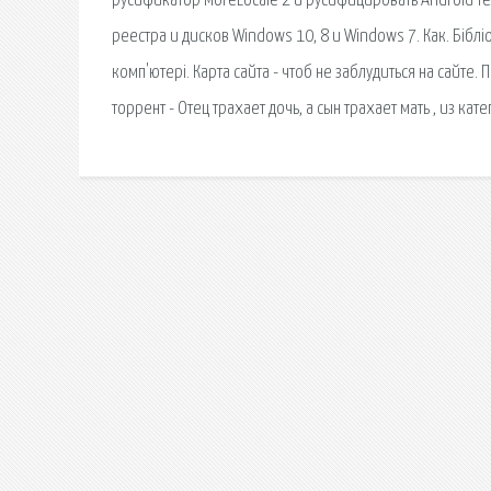
русификатор MoreLocale 2 и русифицировать Android т
реестра и дисков Windows 10, 8 и Windows 7. Как. Бібл
комп'ютері. Карта сайта - чтоб не заблудиться на сайт
торрент - Отец трахает дочь, а сын трахает мать , из кат