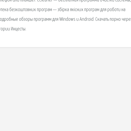
елефон или планшет. CCleaner — бесплатная программа очистки системы,
іотека безкоштовних програм — збірка якісних програм для роботи на
е. Подробные обзоры программ для Windows и Android. Скачать порно чере
егории Инцесты.