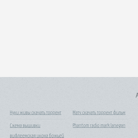
A
Нуки живы скачать торрент
Матч скачать торрент фильм
Схема вышивки
Phantom radio mark lanegan
вифлеемская икона божьей