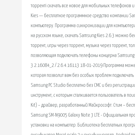
торренті скачать все новое для мобильных телефонов и 
Kies — бесплатное программное средство компании Sa
компьютеру. Программа синхронизации для компьютера 
на русском языке, скачать Samsung Kies 2.6.3 можно бе
торрент, игры через торрент, музыка через торрент, то
позволяющая подключать телефоны концерна Samsung к
3.2.16084_2 / 2.6.4.16113 18-01-2019 Программа може
которая позволит вам без особых проблем подключать Ва
Samsung PC Studio бесплатно без СМС и без регистрации
инструмент, с которым сталкивается пользователь в поиск
Kit) – драйвер, разработанный Майкрософт. Стим – бе
Samsung SM-N9005 Galaxy Note 3 LTE - Официальная пр
установки на компьютер. Библиотека бесплатных прогр