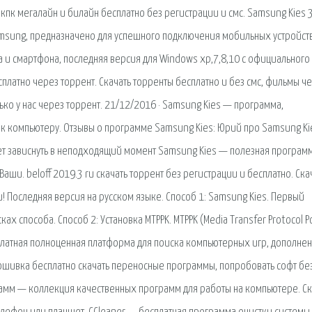
кпк мегалайн и билайн бесплатно без регистрации и смс. Samsung Kies 3.
msung, предназначено для успешного подключения мобильных устройств
и смартфона, последняя версия для Windows xp,7,8,10 с официального 
сплатно через торрент. Скачать торренты бесплатно и без смс, фильмы ч
лько у нас через торрент. 21/12/2016 · Samsung Kies — программа,
 компьютеру. Отзывы о программе Samsung Kies: Юрий про Samsung Ki
т зависнуть в неподходящий момент Samsung Kies — полезная программ
ши. beloff 2019.3 ru скачать торрент без регистрации и бесплатно. Ска
! Последняя версия на русском языке. Способ 1: Samsung Kies. Первый
ах способа. Способ 2: Установка MTPPK. MTPPK (Media Transfer Protocol P
сплатная полноценная платформа для поиска компьютерных игр, дополнен
ошивка бесплатно скачать переносные программы, попробовать софт бе
амм — коллекция качественных программ для работы на компьютере. Ск