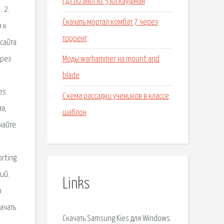
Гдз по англ яз 5 кл кауфман
 2.
Скачать мортал комбат 7 через
 к
торрент
сайта
Моды warhammer на mount and
ерез
blade
es
Схема рассадки учеников в классе
а,
шаблон
чайте
orting
ий.
Links
з
ачать
Скачать Samsung Kies для Windows.