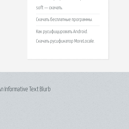
soft — скачать.
Скачать бесплатные программы.
Как русифицировать Android.
Скачать русификатор MoreLocale.
n Informative Text Blurb