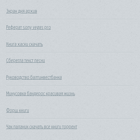
Экран дня архив
Реферат sony vegas pro
Книга хаски скачать
Сберегла текст песни
Руководство балтинвестбанка
Минусовка бандерос красивая жизнь
Форш книги
Чак паланик скачать все книги торрент