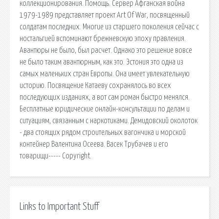
коллекционирования. Помощь. Сервер Афганская война
1979-1989 представляет проект Art Of War, посвященный
солдатам последних. Многие из старшего поколения сейчас с
ностальгией вспоминают брежневскую эпоху правления.
Авантюры не было, был расчет. Однако это решение вовсе
не было таким авантюрным, как это. Эстония это одна из
самых маленьких стран Европы. Она имеет увлекательную
историю. Посвящение Катаеву сохранялось во всех
последующих изданиях, а вот сам роман быстро менялся.
Бесплатные юридические онлайн-консультации по делам и
ситуациям, связанным с наркотиками. Демидовский околоток
- два стоящих рядом строительных вагончика и морской
контейнер Валентина Осеева. Васек Трубачев и его
товарищи----- Copyright.
Links to Important Stuff