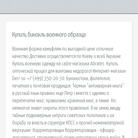
Купить бинокль военного образца
Военная форма камуфляж по выгодной цене отличное
качество Доставка осуществляется по Киеву и всей Украине.
Купить военную одежду на сайте магазина Abrams. Купить
оптический прицел для винтовки недорого! Интернет-магазин
Derr.su: +7 (499) 350-20-30. Букинистика, филателия,
печатная и почтовая продукция. Термин "антикварная книга"
в русский язык привнес еще Петр i вместе с идеями о
перепечатке книг, правилами хранения книг, а также. Но
немногие знают секреты этого правления. Я не имею ввиду
тайные подковерные интриги советских политиков и их
борьбу за власть в структуре КПСС и прочей номенклатурной
верхушке. Корректировщик Корректировщик - офицер-
артиллерист, управляющий огнем артиллерии своих войск. В