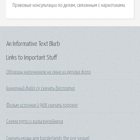
Правовые консультации по делам, связанным с наркотиками.
An Informative Text Blurb
Links to Important Stuff
Образцы наличников на окна из дерева фото
Бинарный файл су скачать бесплатно
Фильм источник 1968 скачать торрент
Схема путти и хильгенрейнера
Скачать моды для borderlands the pre sequel