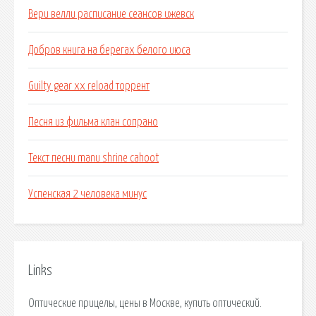
Вери велли расписание сеансов ижевск
Добров книга на берегах белого июса
Guilty gear xx reload торрент
Песня из фильма клан сопрано
Текст песни manu shrine cahoot
Успенская 2 человека минус
Links
Оптические прицелы, цены в Москве, купить оптический.