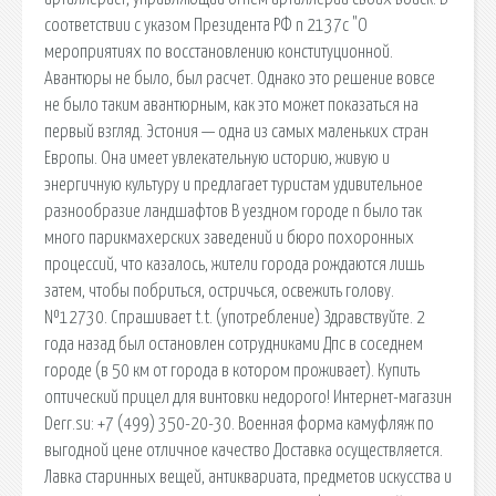
соответствии с указом Президента РФ n 2137с "О
мероприятиях по восстановлению конституционной.
Авантюры не было, был расчет. Однако это решение вовсе
не было таким авантюрным, как это может показаться на
первый взгляд. Эстония — одна из самых маленьких стран
Европы. Она имеет увлекательную историю, живую и
энергичную культуру и предлагает туристам удивительное
разнообразие ландшафтов В уездном городе n было так
много парикмахерских заведений и бюро похоронных
процессий, что казалось, жители города рождаются лишь
затем, чтобы побриться, остричься, освежить голову.
№12730. Спрашивает t.t. (употребление) Здравствуйте. 2
года назад был остановлен сотрудниками Дпс в соседнем
городе (в 50 км от города в котором проживает). Купить
оптический прицел для винтовки недорого! Интернет-магазин
Derr.su: +7 (499) 350-20-30. Военная форма камуфляж по
выгодной цене отличное качество Доставка осуществляется.
Лавка старинных вещей, антиквариата, предметов искусства и