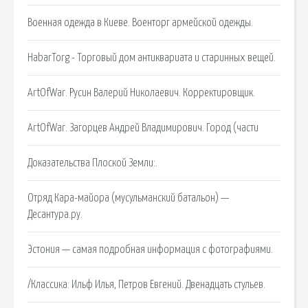
Военная одежда в Киеве. Военторг армейской одежды.
HabarTorg - Торговый дом антиквариата и старинных вещей.
ArtOfWar. Русин Валерий Николаевич. Корректировщик.
ArtOfWar. Загорцев Андрей Владимирович. Город (части
Доказательства Плоской Земли:.
Отряд Кара-майора (мусульманский батальон) —
Десантура.ру.
Эстония — самая подробная информация с фотографиями.
/Классика: Ильф Илья, Петров Евгений. Двенадцать стульев.