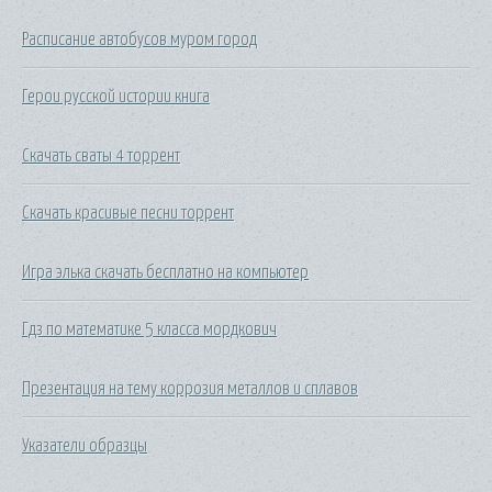
Расписание автобусов муром город
Герои русской истории книга
Скачать сваты 4 торрент
Скачать красивые песни торрент
Игра элька скачать бесплатно на компьютер
Гдз по математике 5 класса мордкович
Презентация на тему коррозия металлов и сплавов
Указатели образцы