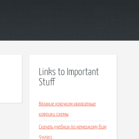
Links to Important
Stuff
Вязание крючком квадратные
коврики схемы
Скачать учебник по немецкому бим
9 класс