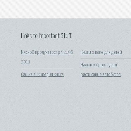
Links to Important Stuff
Мясной продукт гост р 52196
Книги о папе для детей
2011
Нальчик прохладный
Сашка википедия книга
расписание автобусов