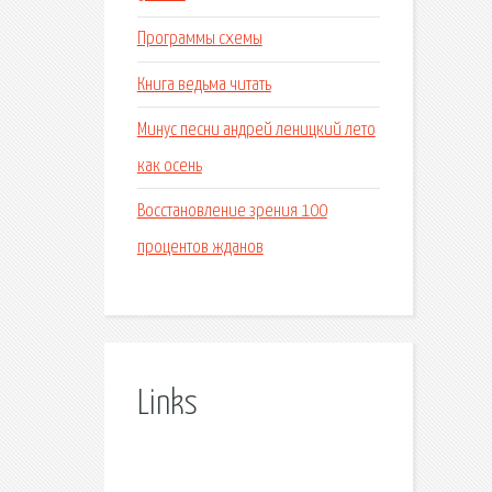
Программы схемы
Книга ведьма читать
Минус песни андрей леницкий лето
как осень
Восстановление зрения 100
процентов жданов
Links