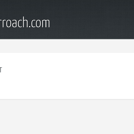
rroach.com
т