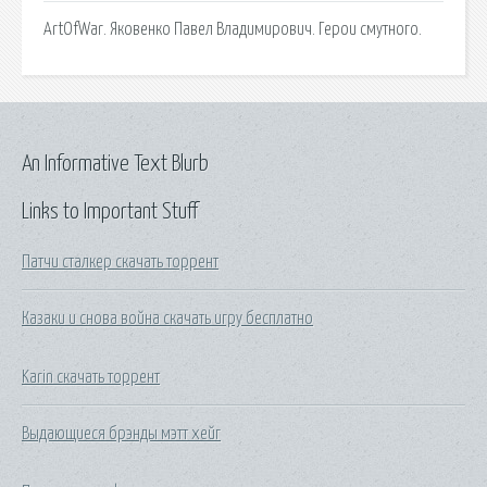
ArtOfWar. Яковенко Павел Владимирович. Герои смутного.
An Informative Text Blurb
Links to Important Stuff
Патчи сталкер скачать торрент
Казаки и снова война скачать игру бесплатно
Karin скачать торрент
Выдающиеся брэнды мэтт хейг