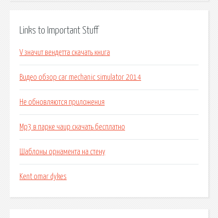
Links to Important Stuff
V значит вендетта скачать книга
Видео обзор car mechanic simulator 2014
Не обновляются приложения
Mp3 в парке чаир скачать бесплатно
Шаблоны орнамента на стену
Kent omar dykes