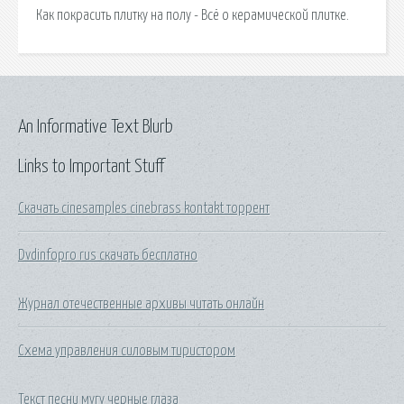
Как покрасить плитку на полу - Всё о керамической плитке.
An Informative Text Blurb
Links to Important Stuff
Скачать cinesamples cinebrass kontakt торрент
Dvdinfopro rus скачать бесплатно
Журнал отечественные архивы читать онлайн
Схема управления силовым тиристором
Текст песни мугу черные глаза