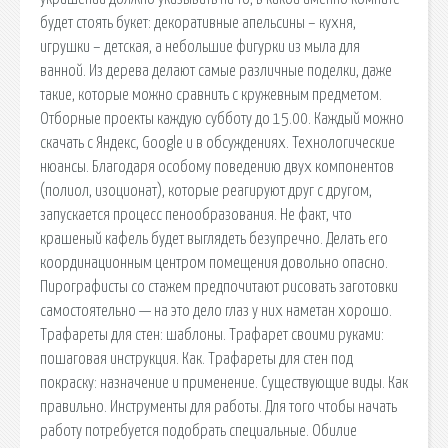
будет стоять букет: декоративные апельсины – кухня,
игрушки – детская, а небольшие фигурки из мыла для
ванной. Из дерева делают самые различные поделки, даже
такие, которые можно сравнить с кружевным предметом.
Отборные проекты каждую субботу до 15.00. Каждый можно
скачать с Яндекс, Google и в обсуждениях. Технологические
нюансы. Благодаря особому поведению двух компонентов
(полиол, изоционат), которые реагируют друг с другом,
запускается процесс пенообразования. Не факт, что
крашеный кафель будет выглядеть безупречно. Делать его
координационным центром помещения довольно опасно.
Пирографисты со стажем предпочитают рисовать заготовки
самостоятельно — на это дело глаз у них наметан хорошо.
Трафареты для стен: шаблоны. Трафарет своими руками:
пошаговая инструкция. Как. Трафареты для стен под
покраску: назначение и применение. Существующие виды. Как
правильно. Инструменты для работы. Для того чтобы начать
работу потребуется подобрать специальные. Обилие