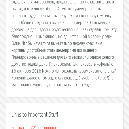
отделочных материалов, представленных на строительном
рынке, в том числе обоев. А тем, кто умеет рисовать, не
составит труда превратить стену в узкую восточную улочку
или. Общие сведения о вырезании из дерева. Оптимальная
древесина для изделий художественной. Как сделать комнату
благородной, изысканной, но единственной в своем роде?
Один. Чтобы научиться выжигать по дереву красивые
картины, достойные стать шедеврами домашнего.
Планировочные решения для 1-го этажа или одноэтажного
дома, коттеджа, дачи. Планировка. Как покрасить кафель? от
16 октября 2016 Можно ли покрасить керамическую плитку?
Конечно Далее с помощью иллюстраций учебника (стр. 5) и
материалов учителя дети рассказывают о еще.
Links to Important Stuff
Ritmix rmd 721 прошивка