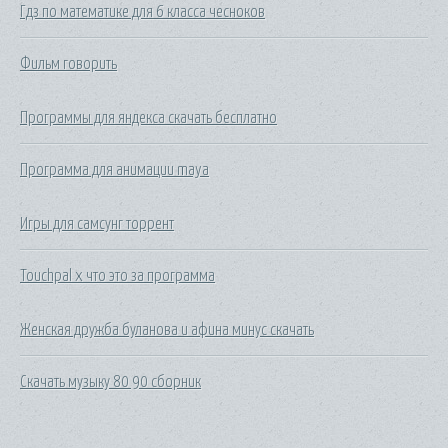
Гдз по математике для 6 класса чесноков
Фильм говорить
Программы для яндекса скачать бесплатно
Программа для анимации maya
Игры для самсунг торрент
Touchpal x что это за программа
Женская дружба буланова и афина минус скачать
Скачать музыку 80 90 сборник