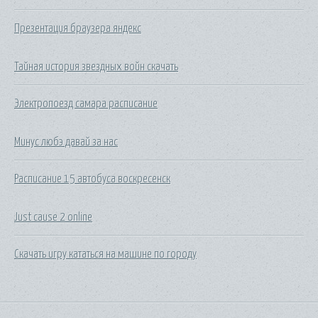
Презентация браузера яндекс
Тайная история звездных войн скачать
Электропоезд самара расписание
Минус любэ давай за нас
Расписание 15 автобуса воскресенск
Just cause 2 online
Скачать игру кататься на машине по городу