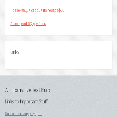
Презентация сербия по географии
Атол fprint 03 драйвер
Links
An Informative Text Blurb
Links to Important Stuff
Книги александр куприн