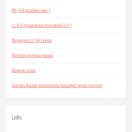
Mb 508 драйвер win 7
1с 8 2 управление торговлей 10 3
Меркурий 115ф схема
Договор аренды ящика
Виндовс поне
Скачать фильм заклинатель лошадей через торрент
Links