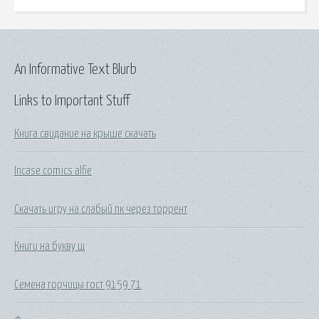
An Informative Text Blurb
Links to Important Stuff
Книга свидание на крыше скачать
Incase comics alfie
Скачать игру на слабый пк через торрент
Книги на букву щ
Семена горчицы гост 9159 71