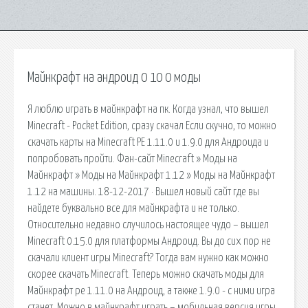
Майнкрафт на андроид 0 10 0 моды
Я люблю играть в майнкрафт на пк. Когда узнал, что вышел
Minecraft - Pocket Edition, сразу скачал Если скучно, то можно
скачать карты на Minecraft PE 1.11.0 и 1.9.0 для Андроида и
попробовать пройти. Фан-сайт Minecraft » Моды на
Майнкрафт » Моды на Майнкрафт 1.12 » Моды на Майнкрафт
1.12 на машины. 18-12-2017 · Вышел новый сайт где вы
найдете буквально все для майнкрафта и не только.
Относительно недавно случилось настоящее чудо – вышел
Minecraft 0.15.0 для платформы Андроид. Вы до сих пор не
скачали клиент игры Minecraft? Тогда вам нужно как можно
скорее скачать Minecraft. Теперь можно скачать моды для
Майнкрафт pe 1.11.0 на Андроид, а также 1.9.0 - с ними игра
станет. Можно в майнкрафт играть – мобильная версия игры,