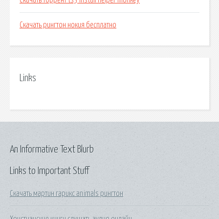
Скачать торрент ts3 install helper monkey
Скачать рингтон нокия бесплатно
Links
An Informative Text Blurb
Links to Important Stuff
Скачать мартин гарикс animals рингтон
Христианские книги слушать аудио онлайн